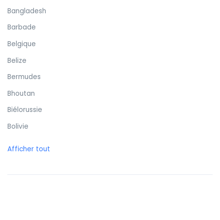
Bangladesh
Barbade
Belgique
Belize
Bermudes
Bhoutan
Biélorussie
Bolivie
Bonaire
Afficher tout
Bosnie-Herzégovine
Botswana
Brunei
Brésil