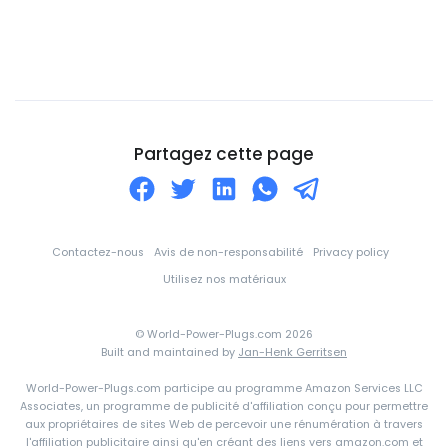
Chypre
Cité du Vatican
Colombie
Comores
Corée du Nord
Partagez cette page
Corée du Sud
Costa Rica
Croatie
Contactez-nous
Avis de non-responsabilité
Privacy policy
Cuba
Utilisez nos matériaux
Curaçao
© World-Power-Plugs.com 2026
Côte d'Ivoire
Built and maintained by
Jan-Henk Gerritsen
Danemark
World-Power-Plugs.com participe au programme Amazon Services LLC
Associates, un programme de publicité d'affiliation conçu pour permettre
Djibouti
aux propriétaires de sites Web de percevoir une rénumération à travers
l'affiliation publicitaire ainsi qu'en créant des liens vers amazon.com et
Dominique