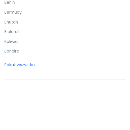
Benin
Bermudy
Bhutan
Białoruś
Boliwia
Bonaire
Botswana
Pokaż wszystko
Bośnia i Hercegowina
Brazylia
Brunei Darussalam
Brytyjskie Wyspy Dziewicze
Burkina Faso
Burundi
Bułgaria