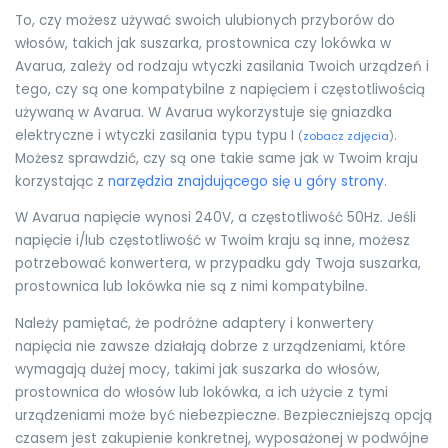
To, czy możesz używać swoich ulubionych przyborów do
włosów, takich jak suszarka, prostownica czy lokówka w
Avarua, zależy od rodzaju wtyczki zasilania Twoich urządzeń i
tego, czy są one kompatybilne z napięciem i częstotliwością
używaną w Avarua. W Avarua wykorzystuje się gniazdka
elektryczne i wtyczki zasilania typu typu I
.
(
zobacz zdjęcia
)
Możesz sprawdzić, czy są one takie same jak w Twoim kraju
korzystając z
narzędzia znajdującego się u góry strony
.
W Avarua napięcie wynosi 240V, a częstotliwość 50Hz. Jeśli
napięcie i/lub częstotliwość w Twoim kraju są inne, możesz
potrzebować konwertera, w przypadku gdy Twoja suszarka,
prostownica lub lokówka nie są z nimi kompatybilne.
Należy pamiętać, że podróżne adaptery i konwertery
napięcia nie zawsze działają dobrze z urządzeniami, które
wymagają dużej mocy, takimi jak suszarka do włosów,
prostownica do włosów lub lokówka, a ich użycie z tymi
urządzeniami może być niebezpieczne. Bezpieczniejszą opcją
czasem jest zakupienie konkretnej, wyposażonej w podwójne