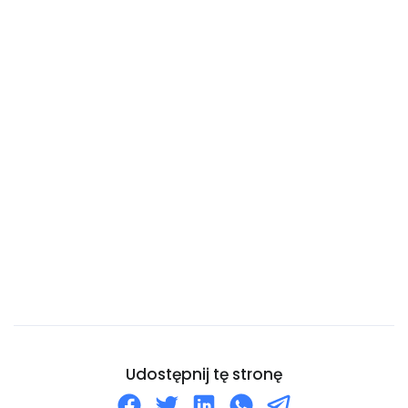
Chile
Chiny
Chorwacja
Curaçao
Cypr
Czad
Czarnogóra
Czechy
Dania
Dominika
Dominikana
Dżibuti
Udostępnij tę stronę
Egipt