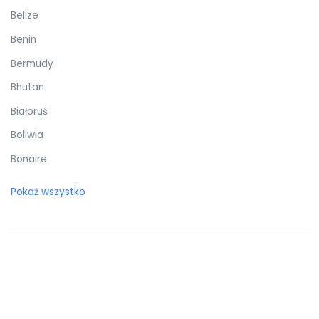
Belize
Benin
Bermudy
Bhutan
Białoruś
Boliwia
Bonaire
Botswana
Pokaż wszystko
Bośnia i Hercegowina
Brazylia
Brunei Darussalam
Brytyjskie Wyspy Dziewicze
Burkina Faso