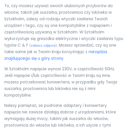
To, czy możesz używać swoich ulubionych przyborów do
włosów, takich jak suszarka, prostownica czy lokówka w
Sztokholm, zależy od rodzaju wtyczki zasilania Twoich
urządzeń i tego, czy są one kompatybilne z napięciem i
częstotliwością używaną w Sztokholm. W Sztokholm
wykorzystuje się gniazdka elektryczne i wtyczki zasilania typu
typów C & F
. Możesz sprawdzić, czy są one
(
zobacz zdjęcia
)
takie same jak w Twoim kraju korzystając z
narzędzia
znajdującego się u góry strony
.
W Sztokholm napięcie wynosi 230V, a częstotliwość 50Hz.
Jeśli napięcie i/lub częstotliwość w Twoim kraju są inne,
możesz potrzebować konwertera, w przypadku gdy Twoja
suszarka, prostownica lub lokówka nie są z nimi
kompatybilne.
Należy pamiętać, że podróżne adaptery i konwertery
napięcia nie zawsze działają dobrze z urządzeniami, które
wymagają dużej mocy, takimi jak suszarka do włosów,
prostownica do włosów lub lokówka, a ich użycie z tymi