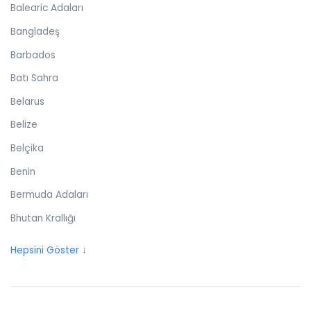
Balearic Adaları
Bangladeş
Barbados
Batı Sahra
Belarus
Belize
Belçika
Benin
Bermuda Adaları
Bhutan Krallığı
Birleşik Arap Emirlikleri
Hepsini Göster ↓
Birleşik Krallık
Bolivya