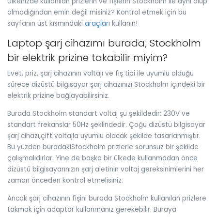
Ülkenizde kullanılan prizlerin ve fişlerin Stockholm ile aynı olup
olmadığından emin değil misiniz? Kontrol etmek için bu
sayfanın üst kısmındaki
araçlar
ı kullanın!
Laptop şarj cihazımı burada; Stockholm
bir elektrik prizine takabilir miyim?
Evet, priz, şarj cihazının voltajı ve fiş tipi ile uyumlu olduğu
sürece dizüstü bilgisayar şarj cihazınızı Stockholm içindeki bir
elektrik prizine bağlayabilirsiniz.
Burada Stockholm standart voltaj şu şekildedir: 230V ve
standart frekanslar 50Hz şeklindedir. Çoğu dizüstü bilgisayar
şarj cihazı,çift voltajla uyumlu olacak şekilde tasarlanmıştır.
Bu yüzden buradakiStockholm prizlerle sorunsuz bir şekilde
çalışmalıdırlar. Yine de başka bir ülkede kullanmadan önce
dizüstü bilgisayarınızın şarj aletinin voltaj gereksinimlerini her
zaman önceden kontrol etmelisiniz.
Ancak şarj cihazının fişini burada Stockholm kullanılan prizlere
takmak için adaptör kullanmanız gerekebilir. Buraya