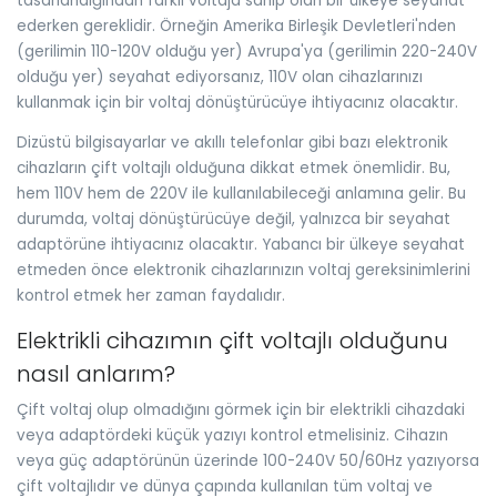
tasarlandığından farklı voltaja sahip olan bir ülkeye seyahat
ederken gereklidir. Örneğin Amerika Birleşik Devletleri'nden
(gerilimin 110-120V olduğu yer) Avrupa'ya (gerilimin 220-240V
olduğu yer) seyahat ediyorsanız, 110V olan cihazlarınızı
kullanmak için bir voltaj dönüştürücüye ihtiyacınız olacaktır.
Dizüstü bilgisayarlar ve akıllı telefonlar gibi bazı elektronik
cihazların çift voltajlı olduğuna dikkat etmek önemlidir. Bu,
hem 110V hem de 220V ile kullanılabileceği anlamına gelir. Bu
durumda, voltaj dönüştürücüye değil, yalnızca bir seyahat
adaptörüne ihtiyacınız olacaktır. Yabancı bir ülkeye seyahat
etmeden önce elektronik cihazlarınızın voltaj gereksinimlerini
kontrol etmek her zaman faydalıdır.
Elektrikli cihazımın çift voltajlı olduğunu
nasıl anlarım?
Çift voltaj olup olmadığını görmek için bir elektrikli cihazdaki
veya adaptördeki küçük yazıyı kontrol etmelisiniz. Cihazın
veya güç adaptörünün üzerinde 100-240V 50/60Hz yazıyorsa
çift voltajlıdır ve dünya çapında kullanılan tüm voltaj ve