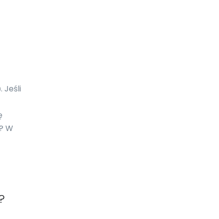
Ekwador
Erytrea
Estonia
Eswatini
. Jeśli
)
Etiopia
ę
Falklandy
u? W
Fidżi
Filipiny
Finlandia
Francja
?
Gabon