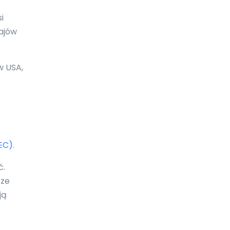
Boliwia
i
Bonaire
rajów
Botswana
w USA,
Bośnia i Hercegowina
Brazylia
Brunei Darussalam
Brytyjskie Wyspy Dziewicze
EC)
.
Burkina Faso
ć.
Burundi
 ze
Bułgaria
ją
Chile