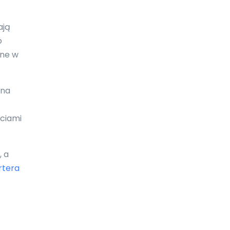
Galapagos
ają
Gambia
o
one w
Ghana
Gibraltar
 na
Grecja
Grenada
ściami
Grenlandia
, a
Gruzja
rtera
Guam
Gujana
Gujana Francuska