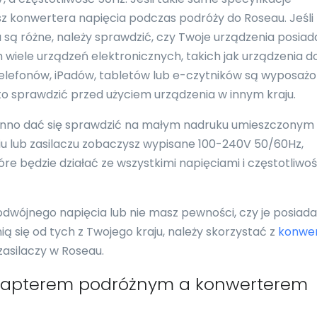
sz konwertera napięcia podczas podróży do Roseau. Jeśli
u są różne, należy sprawdzić, czy Twoje urządzenia posiad
 wiele urządzeń elektronicznych, takich jak urządzenia d
 telefonów, iPadów, tabletów lub e-czytników są wyposaż
to sprawdzić przed użyciem urządzenia w innym kraju.
nno dać się sprawdzić na małym nadruku umieszczonym
eniu lub zasilaczu zobaczysz wypisane 100-240V 50/60Hz,
re będzie działać ze wszystkimi napięciami i częstotliwo
podwójnego napięcia lub nie masz pewności, czy je posiada
ią się od tych z Twojego kraju, należy skorzystać z
konwe
asilaczy w Roseau.
adapterem podróżnym a konwerterem