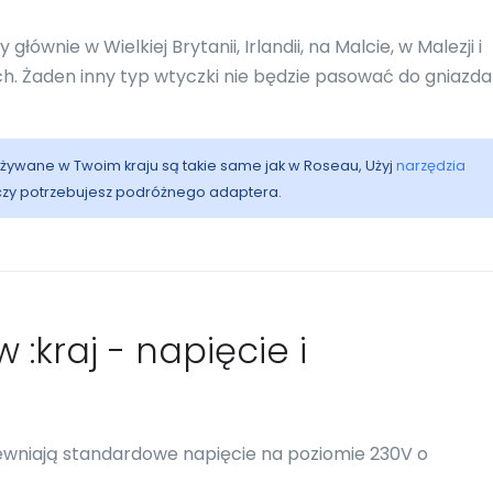
ównie w Wielkiej Brytanii, Irlandii, na Malcie, w Malezji i
ach. Żaden inny typ wtyczki nie będzie pasować do gniazda
 używane w Twoim kraju są takie same jak w Roseau, Użyj
narzędzia
 czy potrzebujesz podróżnego adaptera.
 :kraj - napięcie i
pewniają standardowe napięcie na poziomie 230V o