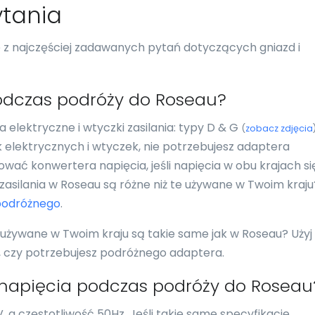
tania
re z najczęściej zadawanych pytań dotyczących gniazd i
odczas podróży do Roseau?
elektryczne i wtyczki zasilania: typy D & G
(
zobacz zdjęcia
k elektrycznych i wtyczek, nie potrzebujesz adaptera
wać konwertera napięcia, jeśli napięcia w obu krajach si
i zasilania w Roseau są różne niż te używane w Twoim kraj
podróżnego
.
 używane w Twoim kraju są takie same jak w Roseau? Użyj
ć, czy potrzebujesz podróżnego adaptera.
 napięcia podczas podróży do Roseau
 a częstotliwość 50Hz. Jeśli takie same specyfikacje