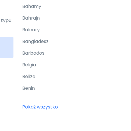
Bahamy
Bahrajn
 typu
Baleary
Bangladesz
Barbados
Belgia
Belize
Benin
Bermudy
Pokaż wszystko
Bhutan
Białoruś