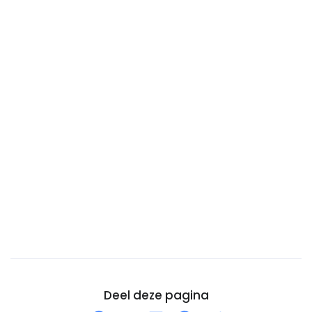
Canarische eilanden
Centraal-Afrikaanse Republiek
Chili
China
Cocoseilanden (Keelingeilanden)
Colombia
Comoren
Congo-DRC
Cookeilanden
Costa Rica
Cuba
Curaçao
Cyprus
Deel deze pagina