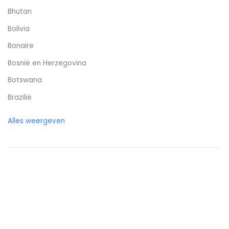
Bhutan
Bolivia
Bonaire
Bosnië en Herzegovina
Botswana
Brazilië
Britse Maagdeneilanden
Alles weergeven
Brunei
Bulgarije
Burkina Faso
Burundi
Cambodja
Canada