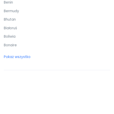
Benin
Bermudy
Bhutan
Białoruś
Boliwia
Bonaire
Botswana
Pokaż wszystko
Bośnia i Hercegowina
Brazylia
Brunei Darussalam
Brytyjskie Wyspy Dziewicze
Burkina Faso
Burundi
Bułgaria