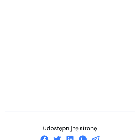
Chile
Chiny
Chorwacja
Curaçao
Cypr
Czad
Czarnogóra
Czechy
Dania
Dominika
Dominikana
Dżibuti
Udostępnij tę stronę
Egipt