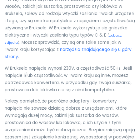
włosów, takich jak suszarka, prostownica czy lokówka w
Bruksela, zależy od rodzaju wtyczki zasilania Twoich urządzeń
i tego, czy są one kompatybilne z napięciem i częstotliwością
używaną w Bruksela. W Bruksela wykorzystuje się gniazdka
elektryczne i wtyczki zasilania typu typów C & E
(
zobacz
. Możesz sprawdzić, czy są one takie same jak w
zdjęcia
)
Twoim kraju korzystając z
narzędzia znajdującego się u góry
strony
.
W Bruksela napięcie wynosi 230V, a częstotliwość 50Hz. Jeśli
napięcie i/lub częstotliwość w Twoim kraju są inne, możesz
potrzebować konwertera, w przypadku gdy Twoja suszarka,
prostownica lub lokówka nie są z nimi kompatybilne.
Należy pamiętać, że podróżne adaptery i konwertery
napięcia nie zawsze działają dobrze z urządzeniami, które
wymagają dużej mocy, takimi jak suszarka do włosów,
prostownica do włosów lub lokówka, a ich użycie z tymi
urządzeniami może być niebezpieczne. Bezpieczniejszą opcją
czasem jest zakupienie konkretnej, wyposażonej w podwójne