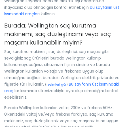
Wellington seyahat ederken elektrik fişi adaptörüne
ihtiyacınız olup olmadığını kontrol etmek için
bu sayfanın üst
kısmındaki araçlar
ı kullanın.
Burada; Wellington saç kurutma
makinemi, saç düzleştiricimi veya saç
maşamı kullanabilir miyim?
Saç kurutma makinesi, saç düzleştirici, saç maşası gibi
sevdiğiniz saç ürünlerini burada Wellington kullanıp
kullanamayacağınız, cihazınızın fişinin cinsine ve burada
Wellington kullanılan voltaja ve frekansa uygun olup
olmadığına bağlıdır. buradaki Wellington elektrik prizlerde ve
fişlerde tür I kullanılır.
Bu sayfanın üst kısmındaki
(
resimleri gör
)
araç
lar kısmında ülkenizdekiyle aynı olup olmadığını kontrol
edebilirsiniz.
Burada Wellington kullanılan voltaj 230V ve frekans 50Hz .
Ülkenizdeki voltaj ve/veya frekans farklıysa, saç kurutma
makineniz, saç düzleştiriciniz veya saç maşanız buna uygun