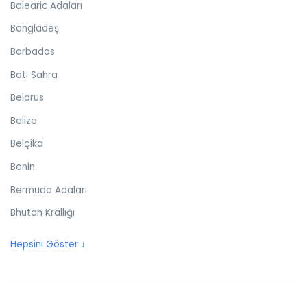
Balearic Adaları
Bangladeş
Barbados
Batı Sahra
Belarus
Belize
Belçika
Benin
Bermuda Adaları
Bhutan Krallığı
Birleşik Arap Emirlikleri
Hepsini Göster ↓
Birleşik Krallık
Bolivya
Bonaire