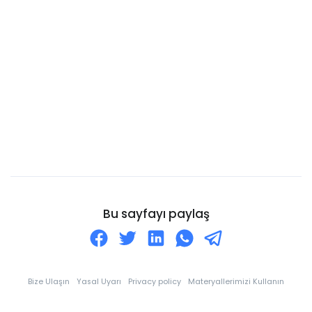
Burundi Cumhuriyeti
Kanarya Adaları
Cayman Adaları
Cebelitarık
Cezayir
Cibuti
Cocos Adaları
Cook Adaları
Curaçao
Bu sayfayı paylaş
Danimarka
Dominik
Dominik Cumhuriyeti
Bize Ulaşın
Yasal Uyarı
Privacy policy
Materyallerimizi Kullanın
Doğu Timor