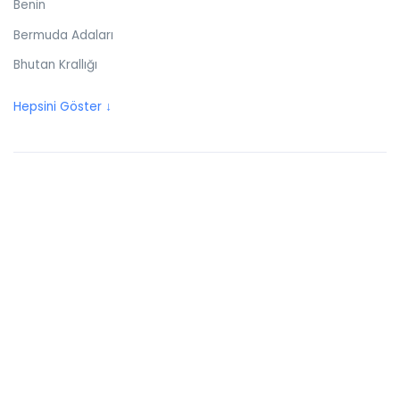
Benin
Bermuda Adaları
Bhutan Krallığı
Birleşik Arap Emirlikleri
Hepsini Göster ↓
Birleşik Krallık
Bolivya
Bonaire
Bosna Hersek
Botswana
Brezilya
Britanya Virjin Adaları
Brunei
Bulgaristan
Burkina Faso