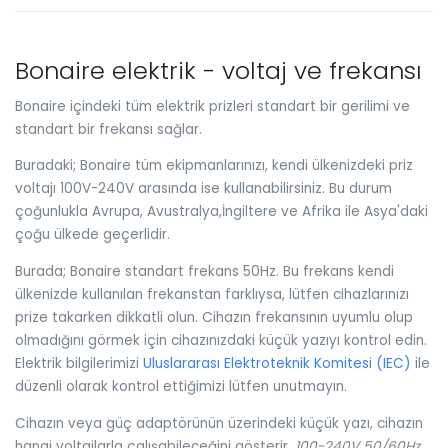
Bonaire elektrik - voltaj ve frekansı
Bonaire içindeki tüm elektrik prizleri standart bir gerilimi ve
standart bir frekansı sağlar.
Buradaki; Bonaire tüm ekipmanlarınızı, kendi ülkenizdeki priz
voltajı 100V-240V arasında ise kullanabilirsiniz. Bu durum
çoğunlukla Avrupa, Avustralya,İngiltere ve Afrika ile Asya'daki
çoğu ülkede geçerlidir.
Burada; Bonaire standart frekans 50Hz. Bu frekans kendi
ülkenizde kullanılan frekanstan farklıysa, lütfen cihazlarınızı
prize takarken dikkatli olun. Cihazın frekansının uyumlu olup
olmadığını görmek için cihazınızdaki küçük yazıyı kontrol edin.
Elektrik bilgilerimizi
Uluslararası Elektroteknik Komitesi (IEC)
ile
düzenli olarak kontrol ettiğimizi lütfen unutmayın.
Cihazın veya güç adaptörünün üzerindeki küçük yazı, cihazın
hangi voltajlarla çalışabileceğini gösterir.
100-240V 50/60Hz