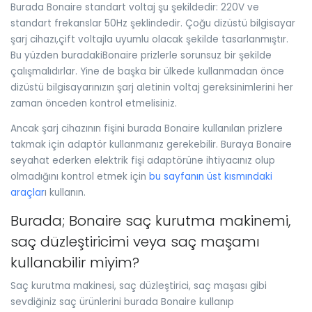
Burada Bonaire standart voltaj şu şekildedir: 220V ve
standart frekanslar 50Hz şeklindedir. Çoğu dizüstü bilgisayar
şarj cihazı,çift voltajla uyumlu olacak şekilde tasarlanmıştır.
Bu yüzden buradakiBonaire prizlerle sorunsuz bir şekilde
çalışmalıdırlar. Yine de başka bir ülkede kullanmadan önce
dizüstü bilgisayarınızın şarj aletinin voltaj gereksinimlerini her
zaman önceden kontrol etmelisiniz.
Ancak şarj cihazının fişini burada Bonaire kullanılan prizlere
takmak için adaptör kullanmanız gerekebilir. Buraya Bonaire
seyahat ederken elektrik fişi adaptörüne ihtiyacınız olup
olmadığını kontrol etmek için
bu sayfanın üst kısmındaki
araçlar
ı kullanın.
Burada; Bonaire saç kurutma makinemi,
saç düzleştiricimi veya saç maşamı
kullanabilir miyim?
Saç kurutma makinesi, saç düzleştirici, saç maşası gibi
sevdiğiniz saç ürünlerini burada Bonaire kullanıp