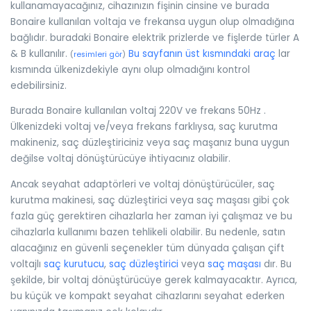
kullanamayacağınız, cihazınızın fişinin cinsine ve burada
Bonaire kullanılan voltaja ve frekansa uygun olup olmadığına
bağlıdır. buradaki Bonaire elektrik prizlerde ve fişlerde türler A
& B kullanılır.
Bu sayfanın üst kısmındaki araç
lar
(
resimleri gör
)
kısmında ülkenizdekiyle aynı olup olmadığını kontrol
edebilirsiniz.
Burada Bonaire kullanılan voltaj 220V ve frekans 50Hz .
Ülkenizdeki voltaj ve/veya frekans farklıysa, saç kurutma
makineniz, saç düzleştiriciniz veya saç maşanız buna uygun
değilse voltaj dönüştürücüye ihtiyacınız olabilir.
Ancak seyahat adaptörleri ve voltaj dönüştürücüler, saç
kurutma makinesi, saç düzleştirici veya saç maşası gibi çok
fazla güç gerektiren cihazlarla her zaman iyi çalışmaz ve bu
cihazlarla kullanımı bazen tehlikeli olabilir. Bu nedenle, satın
alacağınız en güvenli seçenekler tüm dünyada çalışan çift
voltajlı
saç kurutucu
,
saç düzleştirici
veya
saç maşası
dır. Bu
şekilde, bir voltaj dönüştürücüye gerek kalmayacaktır. Ayrıca,
bu küçük ve kompakt seyahat cihazlarını seyahat ederken