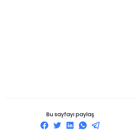
Bulgaristan
Burkina Faso
Burundi Cumhuriyeti
Kanarya Adaları
Cayman Adaları
Cebelitarık
Cezayir
Cibuti
Cocos Adaları
Cook Adaları
Curaçao
Bu sayfayı paylaş
Danimarka
Dominik