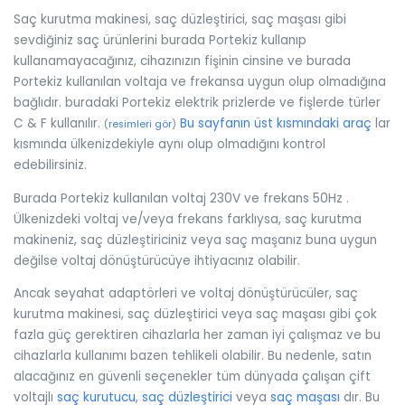
Saç kurutma makinesi, saç düzleştirici, saç maşası gibi
sevdiğiniz saç ürünlerini burada Portekiz kullanıp
kullanamayacağınız, cihazınızın fişinin cinsine ve burada
Portekiz kullanılan voltaja ve frekansa uygun olup olmadığına
bağlıdır. buradaki Portekiz elektrik prizlerde ve fişlerde türler
C & F kullanılır.
Bu sayfanın üst kısmındaki araç
lar
(
resimleri gör
)
kısmında ülkenizdekiyle aynı olup olmadığını kontrol
edebilirsiniz.
Burada Portekiz kullanılan voltaj 230V ve frekans 50Hz .
Ülkenizdeki voltaj ve/veya frekans farklıysa, saç kurutma
makineniz, saç düzleştiriciniz veya saç maşanız buna uygun
değilse voltaj dönüştürücüye ihtiyacınız olabilir.
Ancak seyahat adaptörleri ve voltaj dönüştürücüler, saç
kurutma makinesi, saç düzleştirici veya saç maşası gibi çok
fazla güç gerektiren cihazlarla her zaman iyi çalışmaz ve bu
cihazlarla kullanımı bazen tehlikeli olabilir. Bu nedenle, satın
alacağınız en güvenli seçenekler tüm dünyada çalışan çift
voltajlı
saç kurutucu
,
saç düzleştirici
veya
saç maşası
dır. Bu