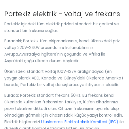
Portekiz elektrik - voltaj ve frekansı
Portekiz içindeki tüm elektrik prizleri standart bir gerilimi ve
standart bir frekansı sağlar.
Buradaki; Portekiz tüm ekipmanlarınızı, kendi ülkenizdeki priz
voltajı 220V-240V arasında ise kullanabilirsiniz.
Avrupa,Avustralya,İngiltere'nin çoğunda ve Afrika ile
Asya'daki çoğu ülkede durum böyledir.
Ülkenizdeki standart voltaj 100V-127V aralığındaysa (en
yaygın olarak ABD, Kanada ve Güney'deki ülkelerde Amerika)
burada; Portekiz bir voltaj dönüştürücüye ihtiyacınız olabilir.
Burada; Portekiz standart frekans 50Hz. Bu frekans kendi
ülkenizde kullanılan frekanstan farklıysa, lütfen cihazlarınızı
prize takarken dikkatli olun. Cihazın frekansının uyumlu olup
olmadığını görmek için cihazınızdaki küçük yazıyı kontrol edin.
Elektrik bilgilerimizi
Uluslararası Elektroteknik Komitesi (IEC)
ile
düzenli olarak kontrol ettiğimizi lütfen unutmayın.