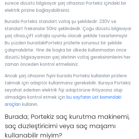
sürece dizüstü bilgisayar şarj cihazınızı Portekiz içindeki bir
elektrik prizine bağlayabilirsiniz.
Burada Portekiz standart voltaj şu şekildedir: 230V ve
standart frekanslar 50Hz şeklindedir. Çoğu dizüstü bilgisayar
şarj cihazı,çift voltajla uyumlu olacak şekilde tasarlanmıştır.
Bu yüzden buradakiPortekiz prizlerle sorunsuz bir şekilde
çalışmalıdırlar. Yine de başka bir ülkede kullanmadan önce
dizüstü bilgisayarınızın şarj aletinin voltaj gereksinimlerini her
zaman önceden kontrol etmelisiniz.
Ancak şarj cihazının fişini burada Portekiz kullanılan prizlere
takmak için adaptör kullanmanız gerekebilir. Buraya Portekiz
seyahat ederken elektrik fişi adaptörüne ihtiyacınız olup
olmadığını kontrol etmek için
bu sayfanın üst kısmındaki
araçlar
ı kullanın.
Burada; Portekiz saç kurutma makinemi,
saç düzleştiricimi veya saç maşamı
kullanabilir miyim?