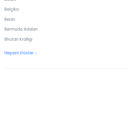
Belçika
Benin
Bermuda Adaları
Bhutan Krallığı
Birleşik Arap Emirlikleri
Hepsini Göster ↓
Birleşik Krallık
Bolivya
Bonaire
Bosna Hersek
Botswana
Brezilya
Britanya Virjin Adaları
Brunei