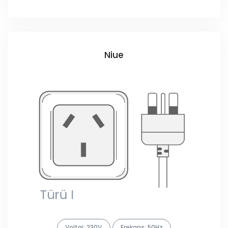
Niue
Voltaj: 230V
Frekans: 50Hz