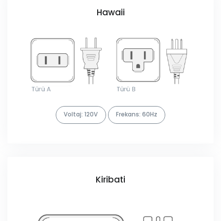
Hawaii
Voltaj: 120V
Frekans: 60Hz
Kiribati