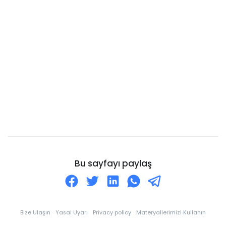
Burkina Faso
Burundi Cumhuriyeti
Kanarya Adaları
Cayman Adaları
Cebelitarık
Cezayir
Cibuti
Cocos Adaları
Cook Adaları
Curaçao
Bu sayfayı paylaş
Danimarka
Dominik
Dominik Cumhuriyeti
Bize Ulaşın
Yasal Uyarı
Privacy policy
Materyallerimizi Kullanın