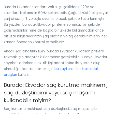
Burada Ekvador standart voltaj şu şekildedir: 120V ve
standart frekanslar 60Hz şeklindedir. Çoğu dizüstü bilgisayar
şarj cihazı,çift voltajla uyumlu olacak şekilde tasarlanmıştır.
Bu yüzden buradakiEkvador prizlerle sorunsuz bir şekilde
çalışmalıdırlar. Yine de başka bir ülkede kullanmadan önce
dizüstü bilgisayarınızın şarj aletinin voltaj gereksinimlerini her
zaman önceden kontrol etmelisiniz.
Ancak şarj cihazının fişini burada Ekvador kullanılan prizlere
takmak için adaptör kullanmanız gerekebilir. Buraya Ekvador
seyahat ederken elektrik fişi adaptörüne ihtiyacınız olup
olmadığını kontrol etmek için
bu sayfanın üst kısmındaki
araçlar
ı kullanın.
Burada; Ekvador saç kurutma makinemi,
saç düzleştiricimi veya saç maşamı
kullanabilir miyim?
Saç kurutma makinesi, saç düzleştirici, saç maşası gibi