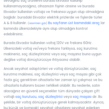
sevdiğiniz saç ürünlerini burada Ekvador kullanıp
kullanamayacağınız, cihazınızın fişinin cinsine ve burada
Ekvador kullanılan voltaja ve frekansa uygun olup olmadığına
bağlıdır. buradaki Ekvador elektrik prizlerde ve fişlerde türler
A & B kullanılır.
Bu sayfanın üst kısmındaki araç
lar
(
resimleri gör
)
kısmında ülkenizdekiyle aynı olup olmadığını kontrol
edebilirsiniz.
Burada Ekvador kullanılan voltaj 120V ve frekans 60Hz .
Ülkenizdeki voltaj ve/veya frekans farklıysa, saç kurutma
makineniz, saç düzleştiriciniz veya saç maşanız buna uygun
değilse voltaj dönüştürücüye ihtiyacınız olabilir.
Ancak seyahat adaptörleri ve voltaj dönüştürücüler, saç
kurutma makinesi, saç düzleştirici veya saç maşası gibi çok
fazla güç gerektiren cihazlarla her zaman iyi çalışmaz ve bu
cihazlarla kullanımı bazen tehlikeli olabilir. Bu nedenle, satın
alacağınız en güvenli seçenekler tüm dünyada çalışan çift
voltajlı
saç kurutucu
,
saç düzleştirici
veya
saç maşası
dır. Bu
şekilde, bir voltaj dönüştürücüye gerek kalmayacaktır. Ayrıca,
bu küçük ve kompakt seyahat cihazlarını seyahat ederken