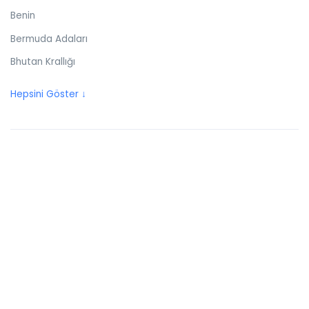
Benin
Bermuda Adaları
Bhutan Krallığı
Birleşik Arap Emirlikleri
Hepsini Göster ↓
Birleşik Krallık
Bolivya
Bonaire
Bosna Hersek
Botswana
Brezilya
Britanya Virjin Adaları
Brunei
Bulgaristan