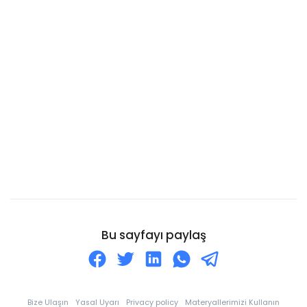
Burkina Faso
Burundi Cumhuriyeti
Kanarya Adaları
Cayman Adaları
Cebelitarık
Cezayir
Cibuti
Cocos Adaları
Cook Adaları
Curaçao
Bu sayfayı paylaş
Danimarka
Dominik
Dominik Cumhuriyeti
Bize Ulaşın
Yasal Uyarı
Privacy policy
Materyallerimizi Kullanın