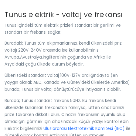
Tunus elektrik - voltaj ve frekansı
Tunus içindeki tüm elektrik prizleri standart bir gerilimi ve
standart bir frekansı sağlar.
Buradaki; Tunus tüm ekipmanlarınızı, kendi ülkenizdeki priz
voltajı 220V-240V arasında ise kullanabilirsiniz.
Avrupa,Avustralya,İngiltere'nin çoğunda ve Afrika ile
Asya'daki çoğu ülkede durum böyledir.
Ülkenizdeki standart voltaj 100V-127V aralığındaysa (en
yaygın olarak ABD, Kanada ve Güney'deki ülkelerde Amerika)
burada; Tunus bir voltaj dönüştürücüye ihtiyacınız olabilir.
Burada; Tunus standart frekans 50Hz. Bu frekans kendi
ülkenizde kullanılan frekanstan farklıysa, lütfen cihazlarınızı
prize takarken dikkatli olun. Cihazın frekansının uyumlu olup
olmadığını görmek için cihazınızdaki küçük yazıyı kontrol edin.
Elektrik bilgilerimizi
Uluslararası Elektroteknik Komitesi (IEC)
ile
düzenli olarak kontrol ettiğimizi lütfen unutmayın.