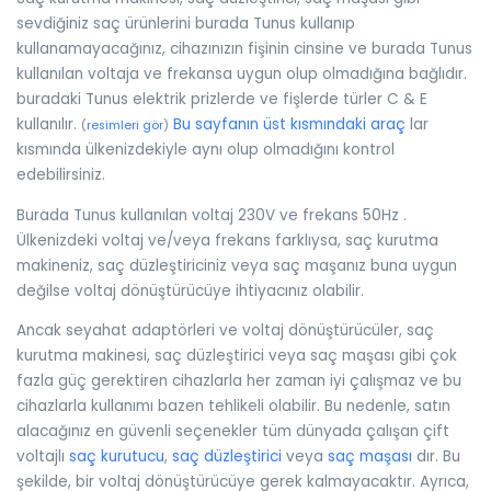
sevdiğiniz saç ürünlerini burada Tunus kullanıp
kullanamayacağınız, cihazınızın fişinin cinsine ve burada Tunus
kullanılan voltaja ve frekansa uygun olup olmadığına bağlıdır.
buradaki Tunus elektrik prizlerde ve fişlerde türler C & E
kullanılır.
Bu sayfanın üst kısmındaki araç
lar
(
resimleri gör
)
kısmında ülkenizdekiyle aynı olup olmadığını kontrol
edebilirsiniz.
Burada Tunus kullanılan voltaj 230V ve frekans 50Hz .
Ülkenizdeki voltaj ve/veya frekans farklıysa, saç kurutma
makineniz, saç düzleştiriciniz veya saç maşanız buna uygun
değilse voltaj dönüştürücüye ihtiyacınız olabilir.
Ancak seyahat adaptörleri ve voltaj dönüştürücüler, saç
kurutma makinesi, saç düzleştirici veya saç maşası gibi çok
fazla güç gerektiren cihazlarla her zaman iyi çalışmaz ve bu
cihazlarla kullanımı bazen tehlikeli olabilir. Bu nedenle, satın
alacağınız en güvenli seçenekler tüm dünyada çalışan çift
voltajlı
saç kurutucu
,
saç düzleştirici
veya
saç maşası
dır. Bu
şekilde, bir voltaj dönüştürücüye gerek kalmayacaktır. Ayrıca,