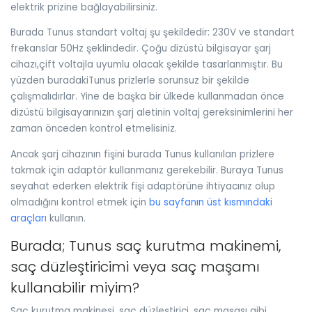
elektrik prizine bağlayabilirsiniz.
Burada Tunus standart voltaj şu şekildedir: 230V ve standart
frekanslar 50Hz şeklindedir. Çoğu dizüstü bilgisayar şarj
cihazı,çift voltajla uyumlu olacak şekilde tasarlanmıştır. Bu
yüzden buradakiTunus prizlerle sorunsuz bir şekilde
çalışmalıdırlar. Yine de başka bir ülkede kullanmadan önce
dizüstü bilgisayarınızın şarj aletinin voltaj gereksinimlerini her
zaman önceden kontrol etmelisiniz.
Ancak şarj cihazının fişini burada Tunus kullanılan prizlere
takmak için adaptör kullanmanız gerekebilir. Buraya Tunus
seyahat ederken elektrik fişi adaptörüne ihtiyacınız olup
olmadığını kontrol etmek için
bu sayfanın üst kısmındaki
araçlar
ı kullanın.
Burada; Tunus saç kurutma makinemi,
saç düzleştiricimi veya saç maşamı
kullanabilir miyim?
Saç kurutma makinesi, saç düzleştirici, saç maşası gibi