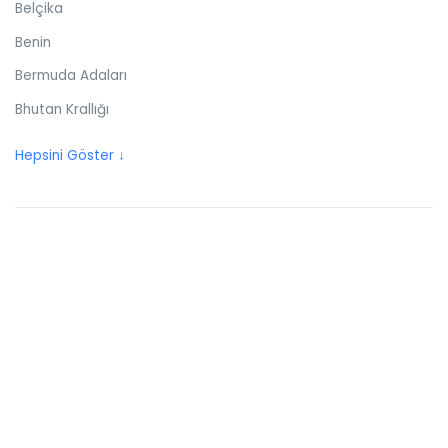
Belçika
Benin
Bermuda Adaları
Bhutan Krallığı
Birleşik Arap Emirlikleri
Hepsini Göster ↓
Birleşik Krallık
Bolivya
Bonaire
Bosna Hersek
Botswana
Brezilya
Britanya Virjin Adaları
Brunei
Bulgaristan