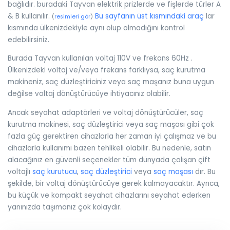
bağlıdır. buradaki Tayvan elektrik prizlerde ve fişlerde türler A
& B kullanılır.
Bu sayfanın üst kısmındaki araç
lar
(
resimleri gör
)
kısmında ülkenizdekiyle aynı olup olmadığını kontrol
edebilirsiniz.
Burada Tayvan kullanılan voltaj 110V ve frekans 60Hz .
Ülkenizdeki voltaj ve/veya frekans farklıysa, saç kurutma
makineniz, saç düzleştiriciniz veya saç maşanız buna uygun
değilse voltaj dönüştürücüye ihtiyacınız olabilir.
Ancak seyahat adaptörleri ve voltaj dönüştürücüler, saç
kurutma makinesi, saç düzleştirici veya saç maşası gibi çok
fazla güç gerektiren cihazlarla her zaman iyi çalışmaz ve bu
cihazlarla kullanımı bazen tehlikeli olabilir. Bu nedenle, satın
alacağınız en güvenli seçenekler tüm dünyada çalışan çift
voltajlı
saç kurutucu
,
saç düzleştirici
veya
saç maşası
dır. Bu
şekilde, bir voltaj dönüştürücüye gerek kalmayacaktır. Ayrıca,
bu küçük ve kompakt seyahat cihazlarını seyahat ederken
yanınızda taşımanız çok kolaydır.