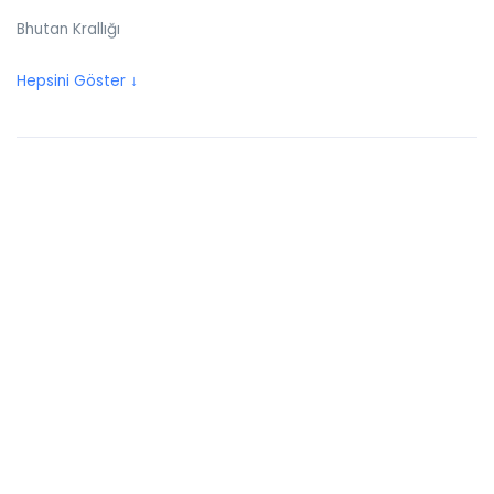
Bhutan Krallığı
Birleşik Arap Emirlikleri
Hepsini Göster ↓
Birleşik Krallık
Bolivya
Bonaire
Bosna Hersek
Botswana
Brezilya
Britanya Virjin Adaları
Brunei
Bulgaristan
Burkina Faso
Burundi Cumhuriyeti