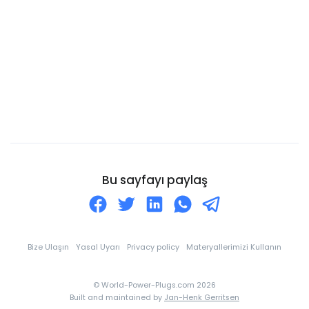
Kanarya Adaları
Cayman Adaları
Cebelitarık
Cezayir
Cibuti
Cocos Adaları
Cook Adaları
Curaçao
Bu sayfayı paylaş
Danimarka
Dominik
Dominik Cumhuriyeti
Bize Ulaşın
Yasal Uyarı
Privacy policy
Materyallerimizi Kullanın
Doğu Timor
© World-Power-Plugs.com 2026
Ekvador
Built and maintained by
Jan-Henk Gerritsen