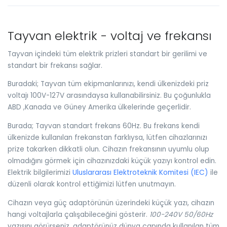
Tayvan elektrik - voltaj ve frekansı
Tayvan içindeki tüm elektrik prizleri standart bir gerilimi ve
standart bir frekansı sağlar.
Buradaki; Tayvan tüm ekipmanlarınızı, kendi ülkenizdeki priz
voltajı 100V-127V arasındaysa kullanabilirsiniz. Bu çoğunlukla
ABD ,Kanada ve Güney Amerika ülkelerinde geçerlidir.
Burada; Tayvan standart frekans 60Hz. Bu frekans kendi
ülkenizde kullanılan frekanstan farklıysa, lütfen cihazlarınızı
prize takarken dikkatli olun. Cihazın frekansının uyumlu olup
olmadığını görmek için cihazınızdaki küçük yazıyı kontrol edin.
Elektrik bilgilerimizi
Uluslararası Elektroteknik Komitesi (IEC)
ile
düzenli olarak kontrol ettiğimizi lütfen unutmayın.
Cihazın veya güç adaptörünün üzerindeki küçük yazı, cihazın
hangi voltajlarla çalışabileceğini gösterir.
100-240V 50/60Hz
yazısını görürseniz, adaptörünüz dünya çapında kullanılan tüm