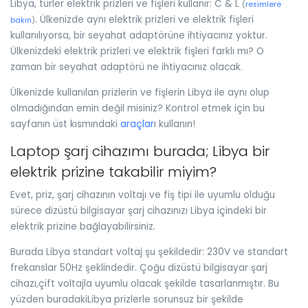
Libya, türler elektrik prizleri ve fişleri kullanır: C & L
(
resimlere
. Ülkenizde aynı elektrik prizleri ve elektrik fişleri
bakın
)
kullanılıyorsa, bir seyahat adaptörüne ihtiyacınız yoktur.
Ülkenizdeki elektrik prizleri ve elektrik fişleri farklı mı? O
zaman bir seyahat adaptörü ne ihtiyacınız olacak.
Ülkenizde kullanılan prizlerin ve fişlerin Libya ile aynı olup
olmadığından emin değil misiniz? Kontrol etmek için bu
sayfanın üst kısmındaki
araçlar
ı kullanın!
Laptop şarj cihazımı burada; Libya bir
elektrik prizine takabilir miyim?
Evet, priz, şarj cihazının voltajı ve fiş tipi ile uyumlu olduğu
sürece dizüstü bilgisayar şarj cihazınızı Libya içindeki bir
elektrik prizine bağlayabilirsiniz.
Burada Libya standart voltaj şu şekildedir: 230V ve standart
frekanslar 50Hz şeklindedir. Çoğu dizüstü bilgisayar şarj
cihazı,çift voltajla uyumlu olacak şekilde tasarlanmıştır. Bu
yüzden buradakiLibya prizlerle sorunsuz bir şekilde