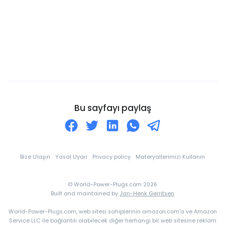
Cayman Adaları
Cebelitarık
Cezayir
Cibuti
Cocos Adaları
Cook Adaları
Curaçao
Bu sayfayı paylaş
Danimarka
Dominik
Dominik Cumhuriyeti
Bize Ulaşın
Yasal Uyarı
Privacy policy
Materyallerimizi Kullanın
Doğu Timor
© World-Power-Plugs.com 2026
Ekvador
Built and maintained by
Jan-Henk Gerritsen
Ekvator Ginesi
World-Power-Plugs.com, web sitesi sahiplerinin amazon.com'a ve Amazon
El Salvador
Service LLC ile bağlantılı olabilecek diğer herhangi bir web sitesine reklam