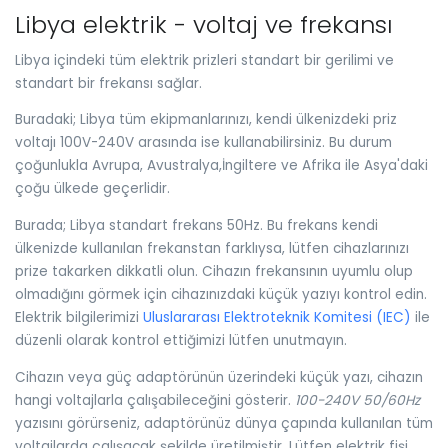
Libya elektrik - voltaj ve frekansı
Libya içindeki tüm elektrik prizleri standart bir gerilimi ve
standart bir frekansı sağlar.
Buradaki; Libya tüm ekipmanlarınızı, kendi ülkenizdeki priz
voltajı 100V-240V arasında ise kullanabilirsiniz. Bu durum
çoğunlukla Avrupa, Avustralya,İngiltere ve Afrika ile Asya'daki
çoğu ülkede geçerlidir.
Burada; Libya standart frekans 50Hz. Bu frekans kendi
ülkenizde kullanılan frekanstan farklıysa, lütfen cihazlarınızı
prize takarken dikkatli olun. Cihazın frekansının uyumlu olup
olmadığını görmek için cihazınızdaki küçük yazıyı kontrol edin.
Elektrik bilgilerimizi
Uluslararası Elektroteknik Komitesi (IEC)
ile
düzenli olarak kontrol ettiğimizi lütfen unutmayın.
Cihazın veya güç adaptörünün üzerindeki küçük yazı, cihazın
hangi voltajlarla çalışabileceğini gösterir.
100-240V 50/60Hz
yazısını görürseniz, adaptörünüz dünya çapında kullanılan tüm
voltajlarda çalışacak şekilde üretilmiştir. Lütfen elektrik fişi