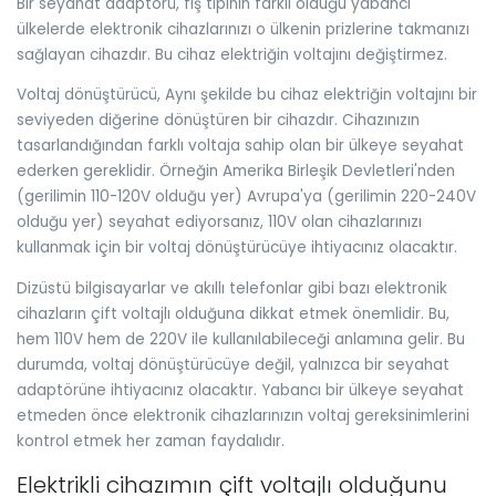
Bir seyahat adaptörü, fiş tipinin farklı olduğu yabancı
ülkelerde elektronik cihazlarınızı o ülkenin prizlerine takmanızı
sağlayan cihazdır. Bu cihaz elektriğin voltajını değiştirmez.
Voltaj dönüştürücü, Aynı şekilde bu cihaz elektriğin voltajını bir
seviyeden diğerine dönüştüren bir cihazdır. Cihazınızın
tasarlandığından farklı voltaja sahip olan bir ülkeye seyahat
ederken gereklidir. Örneğin Amerika Birleşik Devletleri'nden
(gerilimin 110-120V olduğu yer) Avrupa'ya (gerilimin 220-240V
olduğu yer) seyahat ediyorsanız, 110V olan cihazlarınızı
kullanmak için bir voltaj dönüştürücüye ihtiyacınız olacaktır.
Dizüstü bilgisayarlar ve akıllı telefonlar gibi bazı elektronik
cihazların çift voltajlı olduğuna dikkat etmek önemlidir. Bu,
hem 110V hem de 220V ile kullanılabileceği anlamına gelir. Bu
durumda, voltaj dönüştürücüye değil, yalnızca bir seyahat
adaptörüne ihtiyacınız olacaktır. Yabancı bir ülkeye seyahat
etmeden önce elektronik cihazlarınızın voltaj gereksinimlerini
kontrol etmek her zaman faydalıdır.
Elektrikli cihazımın çift voltajlı olduğunu