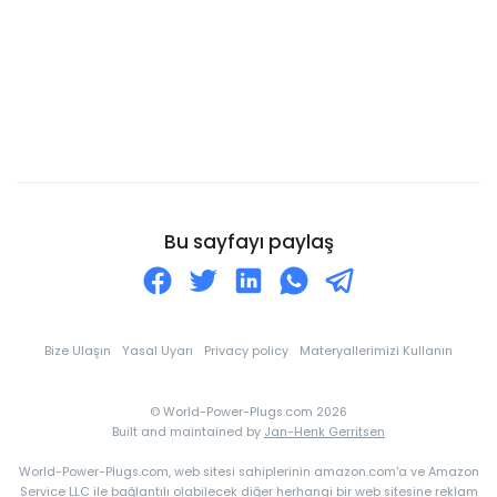
Cayman Adaları
Cebelitarık
Cezayir
Cibuti
Cocos Adaları
Cook Adaları
Curaçao
Bu sayfayı paylaş
Danimarka
Dominik
Dominik Cumhuriyeti
Bize Ulaşın
Yasal Uyarı
Privacy policy
Materyallerimizi Kullanın
Doğu Timor
© World-Power-Plugs.com 2026
Ekvador
Built and maintained by
Jan-Henk Gerritsen
Ekvator Ginesi
World-Power-Plugs.com, web sitesi sahiplerinin amazon.com'a ve Amazon
El Salvador
Service LLC ile bağlantılı olabilecek diğer herhangi bir web sitesine reklam