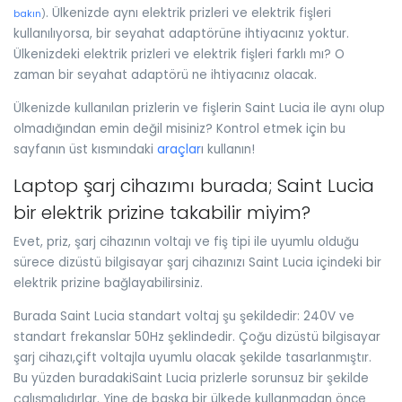
. Ülkenizde aynı elektrik prizleri ve elektrik fişleri
bakın
)
kullanılıyorsa, bir seyahat adaptörüne ihtiyacınız yoktur.
Ülkenizdeki elektrik prizleri ve elektrik fişleri farklı mı? O
zaman bir seyahat adaptörü ne ihtiyacınız olacak.
Ülkenizde kullanılan prizlerin ve fişlerin Saint Lucia ile aynı olup
olmadığından emin değil misiniz? Kontrol etmek için bu
sayfanın üst kısmındaki
araçlar
ı kullanın!
Laptop şarj cihazımı burada; Saint Lucia
bir elektrik prizine takabilir miyim?
Evet, priz, şarj cihazının voltajı ve fiş tipi ile uyumlu olduğu
sürece dizüstü bilgisayar şarj cihazınızı Saint Lucia içindeki bir
elektrik prizine bağlayabilirsiniz.
Burada Saint Lucia standart voltaj şu şekildedir: 240V ve
standart frekanslar 50Hz şeklindedir. Çoğu dizüstü bilgisayar
şarj cihazı,çift voltajla uyumlu olacak şekilde tasarlanmıştır.
Bu yüzden buradakiSaint Lucia prizlerle sorunsuz bir şekilde
çalışmalıdırlar. Yine de başka bir ülkede kullanmadan önce