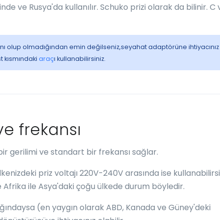
ve Rusya'da kullanılır. Schuko prizi olarak da bilinir. C 
le aynı olup olmadığından emin değilseniz,seyahat adaptörüne ihtiyacınız
st kısmındaki
araç
ı kullanabilirsiniz.
 ve frekansı
bir gerilimi ve standart bir frekansı sağlar.
kenizdeki priz voltajı 220V-240V arasında ise kullanabilirsi
 Afrika ile Asya'daki çoğu ülkede durum böyledir.
lığındaysa (en yaygın olarak ABD, Kanada ve Güney'deki