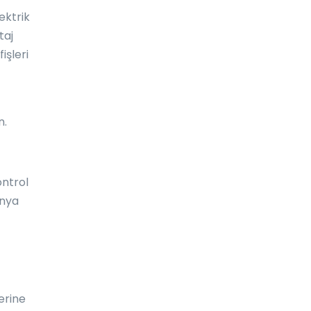
Curaçao
ektrik
taj
Danimarka
işleri
Dominik
Dominik Cumhuriyeti
n.
Doğu Timor
Ekvador
Ekvator Ginesi
ontrol
ünya
El Salvador
Endonezya
Eritre
Ermenistan
lerine