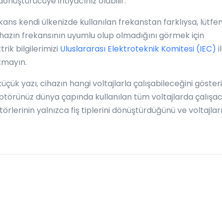
önüştürücüye ihtiyacınız olabilir.
ans kendi ülkenizde kullanılan frekanstan farklıysa, lütfe
 Cihazın frekansının uyumlu olup olmadığını görmek için
rik bilgilerimizi
Uluslararası Elektroteknik Komitesi (IEC)
i
utmayın.
ük yazı, cihazın hangi voltajlarla çalışabileceğini gösteri
aptörünüz dünya çapında kullanılan tüm voltajlarda çalışa
ptörlerinin yalnızca fiş tiplerini dönüştürdüğünü ve voltajlar