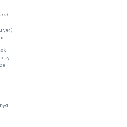
Estonya
Esvatini
azdır.
Etiyopya
u yer)
Falkland Adaları
ır.
Faroe Adaları
mek
rücüye
Fas
nce
Fiji
Fildişi Sahili
Filipinler
Filistin
ünya
Finlandiya