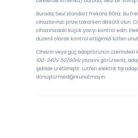
ülkelerde Amerika) burada; Seul bir voltaj d
Burada; Seul standart frekans 60Hz. Bu frek
cihazlarınızı prize takarken dikkatli olun.
cihazınızdaki küçük yazıyı kontrol edin. Elekt
düzenli olarak kontrol ettiğimizi lütfen un
Cihazın veya güç adaptörünün üzerindeki küç
100-240V 50/60Hz
yazısını görürseniz, ad
şekilde üretilmiştir. Lütfen elektrik fişi ada
dönüştürmediğini unutmayın.