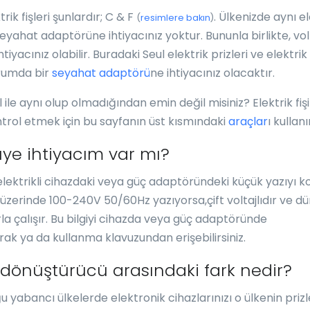
rik fişleri şunlardır; C & F
. Ülkenizde aynı el
(
resimlere bakın
)
ir seyahat adaptörüne ihtiyacınız yoktur. Bununla birlikte, vol
iyacınız olabilir. Buradaki Seul elektrik prizleri ve elektrik f
urumda bir
seyahat adaptörü
ne ihtiyacınız olacaktır.
ul ile aynı olup olmadığından emin değil misiniz? Elektrik fişi
trol etmek için bu sayfanın üst kısmındaki
araçlar
ı kullanı
üye ihtiyacım var mı?
 elektrikli cihazdaki veya güç adaptöründeki küçük yazıyı k
üzerinde 100-240V 50/60Hz yazıyorsa,çift voltajlıdır ve d
la çalışır. Bu bilgiyi cihazda veya güç adaptöründe
rak ya da kullanma klavuzundan erişebilirsiniz.
 dönüştürücü arasındaki fark nedir?
ğu yabancı ülkelerde elektronik cihazlarınızı o ülkenin priz