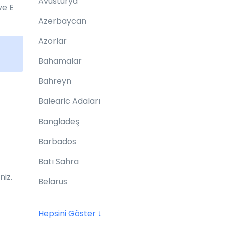
Avusturya
ve E
Azerbaycan
Azorlar
Bahamalar
Bahreyn
Balearic Adaları
Bangladeş
Barbados
Batı Sahra
niz.
Belarus
Belize
Hepsini Göster ↓
Belçika