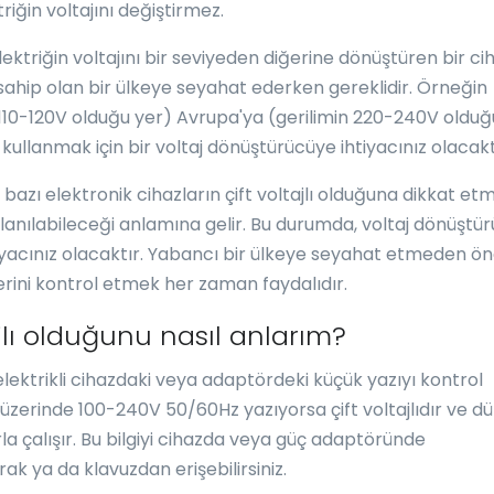
iğin voltajını değiştirmez.
ektriğin voltajını bir seviyeden diğerine dönüştüren bir cih
 sahip olan bir ülkeye seyahat ederken gereklidir. Örneğin
n 110-120V olduğu yer) Avrupa'ya (gerilimin 220-240V olduğ
 kullanmak için bir voltaj dönüştürücüye ihtiyacınız olacakt
bi bazı elektronik cihazların çift voltajlı olduğuna dikkat et
llanılabileceği anlamına gelir. Bu durumda, voltaj dönüştü
tiyacınız olacaktır. Yabancı bir ülkeye seyahat etmeden ö
lerini kontrol etmek her zaman faydalıdır.
tajlı olduğunu nasıl anlarım?
 elektrikli cihazdaki veya adaptördeki küçük yazıyı kontrol
üzerinde 100-240V 50/60Hz yazıyorsa çift voltajlıdır ve d
la çalışır. Bu bilgiyi cihazda veya güç adaptöründe
ak ya da klavuzdan erişebilirsiniz.