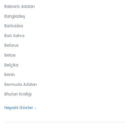
Balearic Adaları
Bangladeş
Barbados
Batı Sahra
Belarus
Belize
Belçika
Benin
Bermuda Adaları
Bhutan Krallığı
Birleşik Arap Emirlikleri
Hepsini Göster ↓
Birleşik Krallık
Bolivya