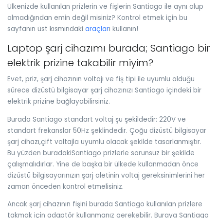
Ülkenizde kullanılan prizlerin ve fişlerin Santiago ile aynı olup
olmadığından emin değil misiniz? Kontrol etmek için bu
sayfanın üst kısmındaki
araçlar
ı kullanın!
Laptop şarj cihazımı burada; Santiago bir
elektrik prizine takabilir miyim?
Evet, priz, şarj cihazının voltajı ve fiş tipi ile uyumlu olduğu
sürece dizüstü bilgisayar şarj cihazınızı Santiago içindeki bir
elektrik prizine bağlayabilirsiniz.
Burada Santiago standart voltaj şu şekildedir: 220V ve
standart frekanslar 50Hz şeklindedir. Çoğu dizüstü bilgisayar
şarj cihazı,çift voltajla uyumlu olacak şekilde tasarlanmıştır.
Bu yüzden buradakiSantiago prizlerle sorunsuz bir şekilde
çalışmalıdırlar. Yine de başka bir ülkede kullanmadan önce
dizüstü bilgisayarınızın şarj aletinin voltaj gereksinimlerini her
zaman önceden kontrol etmelisiniz.
Ancak şarj cihazının fişini burada Santiago kullanılan prizlere
takmak için adaptör kullanmanız gerekebilir. Buraya Santiago