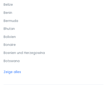
Belize
Benin
Bermuda
Bhutan
Bolivien
Bonaire
Bosnien und Herzegowina
Botswana
Brasilien
Zeige alles
Britische Jungferninseln
Brunei
Bulgarien
Burkina Faso