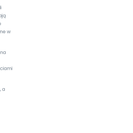
i
Galapagos
ają
Gambia
o
one w
Ghana
Gibraltar
 na
Grecja
Grenada
ściami
Grenlandia
, a
Gruzja
Guam
Gujana
Gujana Francuska