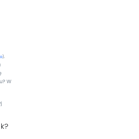
Ekwador
Erytrea
Estonia
Eswatini
.
ia
)
Etiopia
a
ę
Falklandy
ju? W
Fidżi
Filipiny
j
Finlandia
Francja
uk?
Gabon