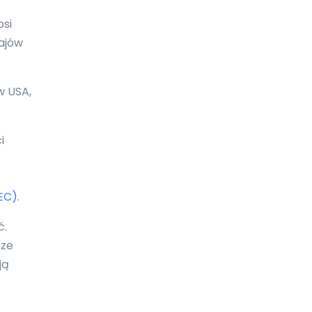
Boliwia
osi
Bonaire
rajów
Botswana
w USA,
Bośnia i Hercegowina
Brazylia
i
Brunei Darussalam
Brytyjskie Wyspy Dziewicze
EC)
.
Burkina Faso
ć.
Burundi
 ze
Bułgaria
ją
Chile