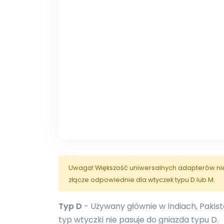
Uwaga! Większość uniwersalnych adapterów nie j
złącze odpowiednie dla wtyczek typu D lub M.
Typ D
- Używany głównie w Indiach, Pakistan
typ wtyczki nie pasuje do gniazda typu D.