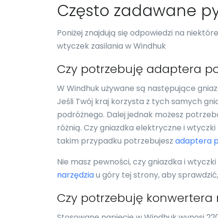
Często zadawane py
Poniżej znajdują się odpowiedzi na niektó
wtyczek zasilania w Windhuk
Czy potrzebuję adaptera p
W Windhuk używane są następujące gniazda
Jeśli Twój kraj korzysta z tych samych gn
podróżnego. Dalej jednak możesz potrzebo
różnią. Czy gniazdka elektryczne i wtyczk
takim przypadku potrzebujesz
adaptera 
Nie masz pewności, czy gniazdka i wtyczk
narzędzia
u góry tej strony, aby sprawdzi
Czy potrzebuję konwertera
Stosowane napięcie w Windhuk wynosi 220V