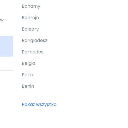
Bahamy
Bahrajn
 w
Baleary
Bangladesz
Barbados
Belgia
Belize
Benin
Bermudy
Pokaż wszystko
Bhutan
Białoruś