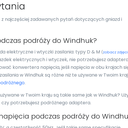
tania
re z najczęściej zadawanych pytań dotyczących gniazd i
odczas podróży do Windhuk?
 elektryczne i wtyczki zasilania: typy D & M
(
zobacz zdjęc
iazdek elektrycznych i wtyczek, nie potrzebujesz adapter
wać konwertera napięcia, jeśli napięcia w obu krajach si
i zasilania w Windhuk są różne niż te używane w Twoim kra
podróżnego
.
i używane w Twoim kraju są takie same jak w Windhuk? Uży
ć, czy potrzebujesz podróżnego adaptera.
 napięcia podczas podróży do Windh
, a częstotliwość 50Hz. Jeśli takie same specyfikacje