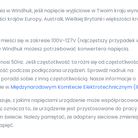
 w Windhuk, jeśli napięcie wyjściowe w Twoim kraju wyn
 krajów Europy, Australii, Wielkiej Brytanii i większości k
 mieści się w zakresie 100V-127V (najczęstszy przypadek 
, w Windhuk możesz potrzebować konwertera napięcia.
i 50Hz. Jeśli częstotliwość ta różni się od częstotliwośc
ność podczas podłączania urządzeń. Sprawdź nadruk na
poradzi sobie z inną częstotliwością. Nasze informacje o
nie w
Międzynarodowym Komitecie Elektrotechnicznym (I
azuje, z jakimi napięciami urządzenie może współpracowa
z
, oznacza to, że urządzenie jest przystosowane do pracy
 świecie. Należy pamiętać, że adaptery sieciowe zmienia
apięć.