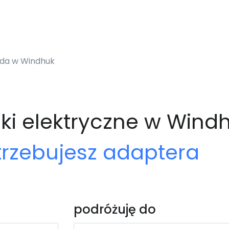
azda w Windhuk
zki elektryczne w Wind
trzebujesz adaptera
podróżuję do