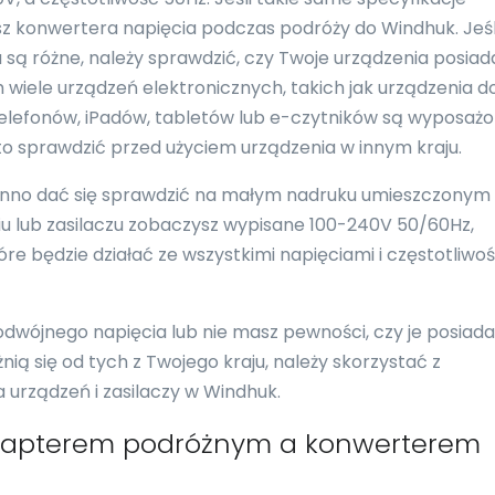
esz konwertera napięcia podczas podróży do Windhuk. Jeśl
u są różne, należy sprawdzić, czy Twoje urządzenia posiad
 wiele urządzeń elektronicznych, takich jak urządzenia d
 telefonów, iPadów, tabletów lub e-czytników są wyposaż
to sprawdzić przed użyciem urządzenia w innym kraju.
nno dać się sprawdzić na małym nadruku umieszczonym
eniu lub zasilaczu zobaczysz wypisane 100-240V 50/60Hz,
re będzie działać ze wszystkimi napięciami i częstotliwo
podwójnego napięcia lub nie masz pewności, czy je posiada
nią się od tych z Twojego kraju, należy skorzystać z
urządzeń i zasilaczy w Windhuk.
adapterem podróżnym a konwerterem