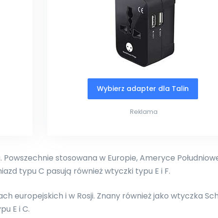
Wybierz adapter dla Talin
Reklama
 Powszechnie stosowana w Europie, Ameryce Południowej
niazd typu C pasują również wtyczki typu E i F.
ch europejskich i w Rosji. Znany również jako wtyczka Sc
u E i C.