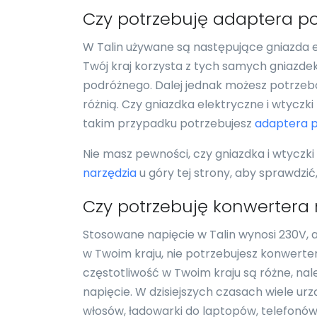
Czy potrzebuję adaptera po
W Talin używane są następujące gniazda el
Twój kraj korzysta z tych samych gniazde
podróżnego. Dalej jednak możesz potrzebo
różnią. Czy gniazdka elektryczne i wtyczki
takim przypadku potrzebujesz
adaptera 
Nie masz pewności, czy gniazdka i wtyczki
narzędzia
u góry tej strony, aby sprawdzi
Czy potrzebuję konwertera 
Stosowane napięcie w Talin wynosi 230V, a
w Twoim kraju, nie potrzebujesz konwertera
częstotliwość w Twoim kraju są różne, na
napięcie. W dzisiejszych czasach wiele urz
włosów, ładowarki do laptopów, telefonó