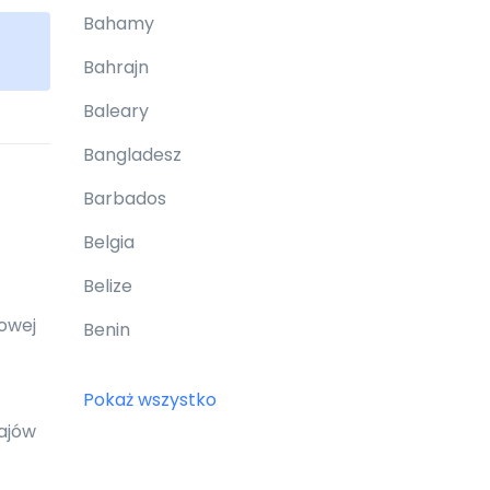
Bahamy
Bahrajn
Baleary
Bangladesz
Barbados
Belgia
Belize
dowej
Benin
Bermudy
Pokaż wszystko
Bhutan
rajów
Białoruś