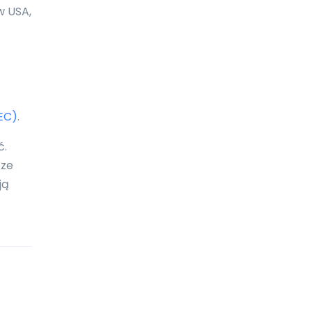
Boliwia
w USA,
Bonaire
Botswana
Bośnia i Hercegowina
EC)
.
Brazylia
ć.
Brunei Darussalam
 ze
Brytyjskie Wyspy Dziewicze
ją
Burkina Faso
Burundi
Bułgaria
Chile