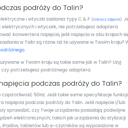
dczas podróży do Talin?
ektryczne i wtyczki zasilania: typy C & F
. J
(
zobacz zdjęcia
)
k elektrycznych i wtyczek, nie potrzebujesz adaptera
wać konwertera napięcia, jeśli napięcia w obu krajach si
 zasilania w Talin są różne niż te używane w Twoim kraju? 
podróżnego
.
 używane w Twoim kraju są takie same jak w Talin? Użyj
ć, czy potrzebujesz podróżnego adaptera.
napięcia podczas podróży do Talin?
 częstotliwość 50Hz. Jeśli takie same specyfikacje funkcj
 napięcia podczas podróży do Talin. Jeśli napięcie i/lub
leży sprawdzić, czy Twoje urządzenia posiadają podwójne
ądzeń elektronicznych, takich jak urządzenia do stylizacji
w, iPadów, tabletów lub e-czytników są wyposażone w