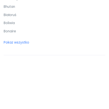
Bhutan
Białoruś
Boliwia
Bonaire
Botswana
Pokaż wszystko
Bośnia i Hercegowina
Brazylia
Brunei Darussalam
Brytyjskie Wyspy Dziewicze
Burkina Faso
Burundi
Bułgaria
Chile