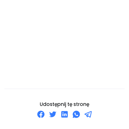
Chiny
Chorwacja
Curaçao
Cypr
Czad
Czarnogóra
Czechy
Dania
Dominika
Dominikana
Dżibuti
Udostępnij tę stronę
Egipt
Ekwador