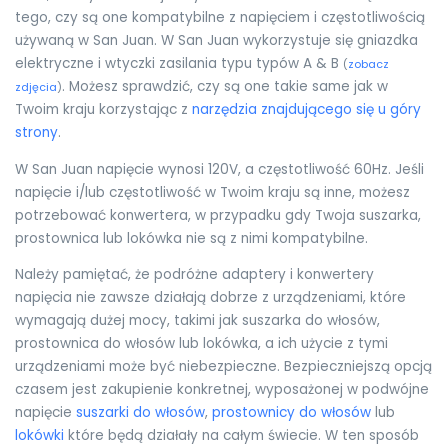
tego, czy są one kompatybilne z napięciem i częstotliwością
używaną w San Juan. W San Juan wykorzystuje się gniazdka
elektryczne i wtyczki zasilania typu typów A & B
(
zobacz
. Możesz sprawdzić, czy są one takie same jak w
zdjęcia
)
Twoim kraju korzystając z
narzędzia znajdującego się u góry
strony
.
W San Juan napięcie wynosi 120V, a częstotliwość 60Hz. Jeśli
napięcie i/lub częstotliwość w Twoim kraju są inne, możesz
potrzebować konwertera, w przypadku gdy Twoja suszarka,
prostownica lub lokówka nie są z nimi kompatybilne.
Należy pamiętać, że podróżne adaptery i konwertery
napięcia nie zawsze działają dobrze z urządzeniami, które
wymagają dużej mocy, takimi jak suszarka do włosów,
prostownica do włosów lub lokówka, a ich użycie z tymi
urządzeniami może być niebezpieczne. Bezpieczniejszą opcją
czasem jest zakupienie konkretnej, wyposażonej w podwójne
napięcie
suszarki do włosów
,
prostownicy do włosów
lub
lokówki
które będą działały na całym świecie. W ten sposób