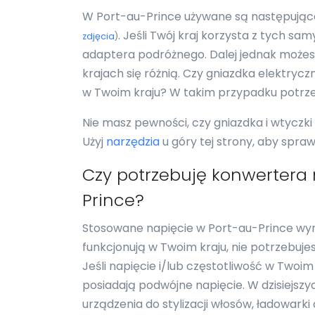
W Port-au-Prince używane są następujące g
. Jeśli Twój kraj korzysta z tych s
zdjęcia
)
adaptera podróżnego. Dalej jednak możesz
krajach się różnią. Czy gniazdka elektrycz
w Twoim kraju? W takim przypadku potrz
Nie masz pewności, czy gniazdka i wtyczk
Użyj
narzędzia
u góry tej strony, aby spra
Czy potrzebuję konwertera
Prince?
Stosowane napięcie w Port-au-Prince wynos
funkcjonują w Twoim kraju, nie potrzebuj
Jeśli napięcie i/lub częstotliwość w Twoim
posiadają podwójne napięcie. W dzisiejszy
urządzenia do stylizacji włosów, ładowark