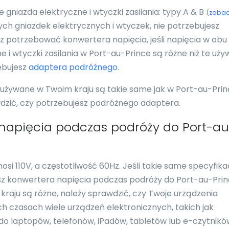
niazda elektryczne i wtyczki zasilania: typy A & B
(
zoba
amych gniazdek elektrycznych i wtyczek, nie potrzebujesz
 potrzebować konwertera napięcia, jeśli napięcia w obu
ne i wtyczki zasilania w Port-au-Prince są różne niż te uż
ebujesz
adaptera podróżnego
.
i używane w Twoim kraju są takie same jak w Port-au-Pri
wdzić, czy potrzebujesz podróżnego adaptera.
 napięcia podczas podróży do Port-au
i 110V, a częstotliwość 60Hz. Jeśli takie same specyfika
esz konwertera napięcia podczas podróży do Port-au-Prin
 kraju są różne, należy sprawdzić, czy Twoje urządzenia
ch czasach wiele urządzeń elektronicznych, takich jak
i do laptopów, telefonów, iPadów, tabletów lub e-czytnikó