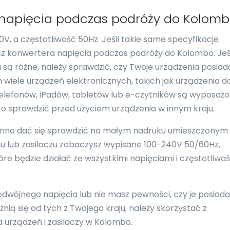
 napięcia podczas podróży do Kolom
, a częstotliwość 50Hz. Jeśli takie same specyfikacje
esz konwertera napięcia podczas podróży do Kolombo. Jeś
u są różne, należy sprawdzić, czy Twoje urządzenia posiad
 wiele urządzeń elektronicznych, takich jak urządzenia d
 telefonów, iPadów, tabletów lub e-czytników są wyposaż
to sprawdzić przed użyciem urządzenia w innym kraju.
nno dać się sprawdzić na małym nadruku umieszczonym
eniu lub zasilaczu zobaczysz wypisane 100-240V 50/60Hz,
re będzie działać ze wszystkimi napięciami i częstotliwo
podwójnego napięcia lub nie masz pewności, czy je posiada
nią się od tych z Twojego kraju, należy skorzystać z
urządzeń i zasilaczy w Kolombo.