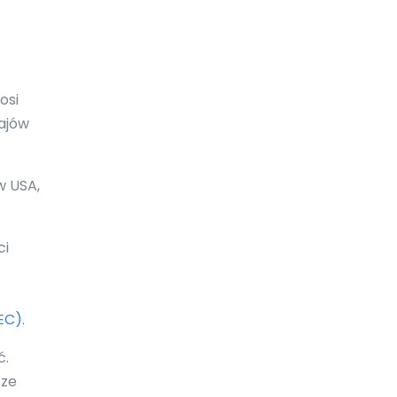
Boliwia
Bonaire
Botswana
osi
Bośnia i Hercegowina
rajów
Brazylia
w USA,
Brunei Darussalam
Brytyjskie Wyspy Dziewicze
ci
Burkina Faso
Burundi
EC)
.
Bułgaria
ć.
Chile
 ze