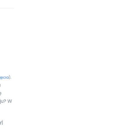
Ekwador
Erytrea
Estonia
Eswatini
Etiopia
Falklandy
.
jęcia
)
Fidżi
a
ę
Filipiny
aju? W
Finlandia
Francja
yj
Gabon