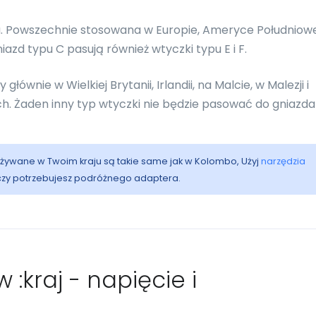
 Powszechnie stosowana w Europie, Ameryce Południowej
niazd typu C pasują również wtyczki typu E i F.
ównie w Wielkiej Brytanii, Irlandii, na Malcie, w Malezji i
ach. Żaden inny typ wtyczki nie będzie pasować do gniazda
 używane w Twoim kraju są takie same jak w Kolombo, Użyj
narzędzia
 czy potrzebujesz podróżnego adaptera.
 :kraj - napięcie i