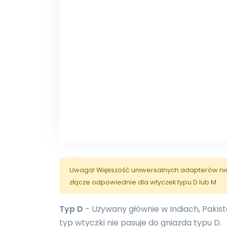
Uwaga! Większość uniwersalnych adapterów nie j
złącze odpowiednie dla wtyczek typu D lub M.
Typ D
- Używany głównie w Indiach, Pakistan
typ wtyczki nie pasuje do gniazda typu D.