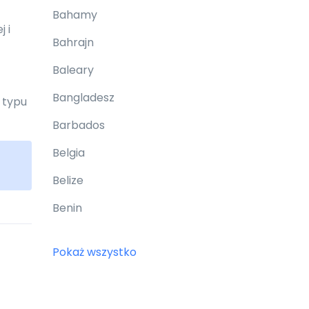
Bahamy
 i
Bahrajn
Baleary
Bangladesz
 typu
Barbados
Belgia
Belize
Benin
Bermudy
Pokaż wszystko
Bhutan
Białoruś