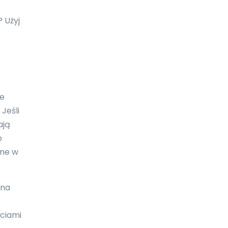
Galapagos
 Użyj
Gambia
Ghana
Gibraltar
Grecja
je
Jeśli
Grenada
ają
Grenlandia
o
one w
Gruzja
Guam
 na
Gujana
ściami
Gujana Francuska