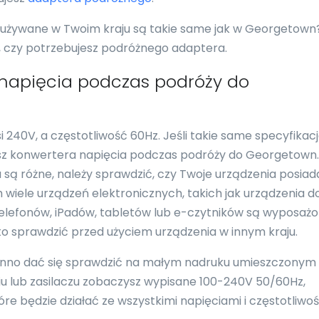
i używane w Twoim kraju są takie same jak w Georgetown?
ć, czy potrzebujesz podróżnego adaptera.
 napięcia podczas podróży do
40V, a częstotliwość 60Hz. Jeśli takie same specyfikac
esz konwertera napięcia podczas podróży do Georgetown. 
u są różne, należy sprawdzić, czy Twoje urządzenia posiad
 wiele urządzeń elektronicznych, takich jak urządzenia d
 telefonów, iPadów, tabletów lub e-czytników są wyposaż
to sprawdzić przed użyciem urządzenia w innym kraju.
nno dać się sprawdzić na małym nadruku umieszczonym
eniu lub zasilaczu zobaczysz wypisane 100-240V 50/60Hz,
re będzie działać ze wszystkimi napięciami i częstotliwo