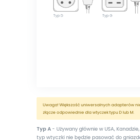
Uwaga! Większość uniwersalnych adapterów nie j
złącze odpowiednie dla wtyczek typu D lub M.
Typ A
- Używany głównie w USA, Kanadzie,
typ wtyczki nie będzie pasować do gniazd