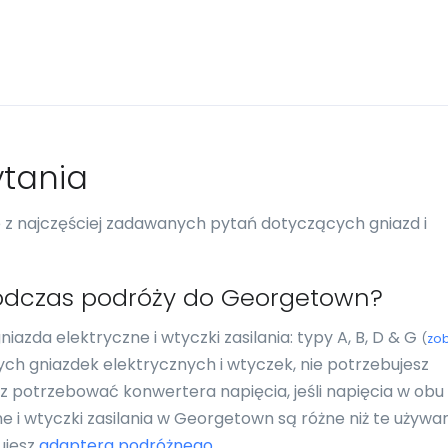
tania
re z najczęściej zadawanych pytań dotyczących gniazd i
odczas podróży do Georgetown?
zda elektryczne i wtyczki zasilania: typy A, B, D & G
(
zo
amych gniazdek elektrycznych i wtyczek, nie potrzebujesz
 potrzebować konwertera napięcia, jeśli napięcia w obu
ne i wtyczki zasilania w Georgetown są różne niż te używa
ujesz
adaptera podróżnego
.