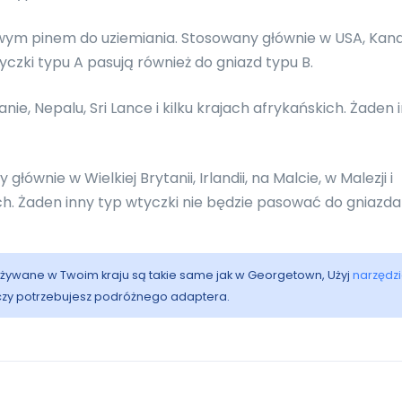
wym pinem do uziemiania. Stosowany głównie w USA, Kana
czki typu A pasują również do gniazd typu B.
ie, Nepalu, Sri Lance i kilku krajach afrykańskich. Żaden 
ównie w Wielkiej Brytanii, Irlandii, na Malcie, w Malezji i
ach. Żaden inny typ wtyczki nie będzie pasować do gniazda
i używane w Twoim kraju są takie same jak w Georgetown, Użyj
narzędz
 czy potrzebujesz podróżnego adaptera.