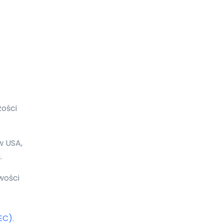
Boliwia
Bonaire
Botswana
Bośnia i Hercegowina
Brazylia
Brunei Darussalam
zości
Brytyjskie Wyspy Dziewicze
w USA,
Burkina Faso
.
Burundi
wości
Bułgaria
Chile
EC)
.