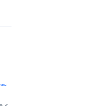
Ekwador
Erytrea
Estonia
Eswatini
Etiopia
Falklandy
Fidżi
Filipiny
bacz
Finlandia
Francja
ne w
Gabon