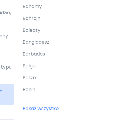
Bahamy
dzie,
Bahrajn
Baleary
inny
Bangladesz
Barbados
Belgia
 typu
Belize
Benin
ia
Bermudy
Pokaż wszystko
Bhutan
Białoruś