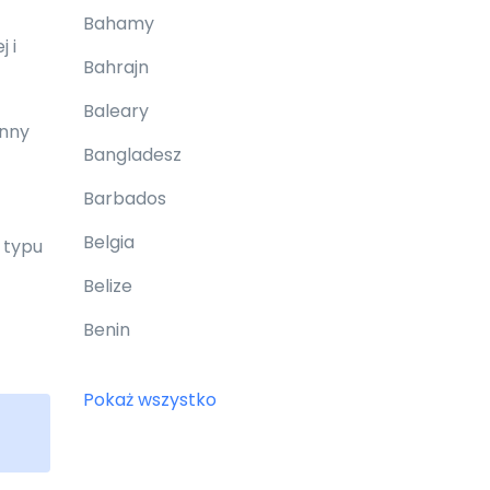
Bahamy
 i
Bahrajn
Baleary
inny
Bangladesz
Barbados
Belgia
 typu
Belize
Benin
Bermudy
Pokaż wszystko
Bhutan
Białoruś