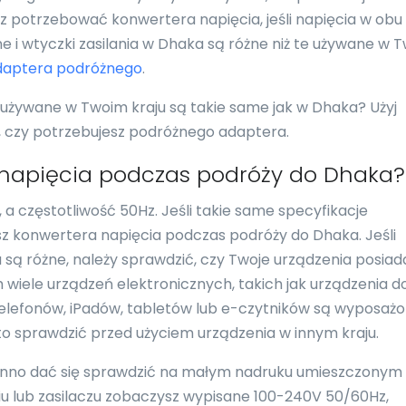
 potrzebować konwertera napięcia, jeśli napięcia w obu
ne i wtyczki zasilania w Dhaka są różne niż te używane w 
daptera podróżnego
.
i używane w Twoim kraju są takie same jak w Dhaka? Użyj
ć, czy potrzebujesz podróżnego adaptera.
 napięcia podczas podróży do Dhaka?
a częstotliwość 50Hz. Jeśli takie same specyfikacje
esz konwertera napięcia podczas podróży do Dhaka. Jeśli
u są różne, należy sprawdzić, czy Twoje urządzenia posiad
 wiele urządzeń elektronicznych, takich jak urządzenia d
 telefonów, iPadów, tabletów lub e-czytników są wyposaż
to sprawdzić przed użyciem urządzenia w innym kraju.
nno dać się sprawdzić na małym nadruku umieszczonym
eniu lub zasilaczu zobaczysz wypisane 100-240V 50/60Hz,