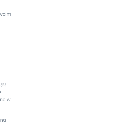
Galapagos
Twoim
Gambia
Ghana
Gibraltar
Grecja
Grenada
Grenlandia
ają
Gruzja
o
one w
Guam
Gujana
 na
Gujana Francuska