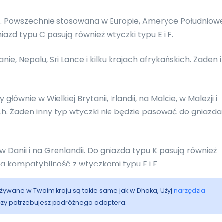
 Powszechnie stosowana w Europie, Ameryce Południowej
niazd typu C pasują również wtyczki typu E i F.
ie, Nepalu, Sri Lance i kilku krajach afrykańskich. Żaden 
ównie w Wielkiej Brytanii, Irlandii, na Malcie, w Malezji i
ach. Żaden inny typ wtyczki nie będzie pasować do gniazda
w Danii i na Grenlandii. Do gniazda typu K pasują również
a kompatybilność z wtyczkami typu E i F.
 używane w Twoim kraju są takie same jak w Dhaka, Użyj
narzędzia
 czy potrzebujesz podróżnego adaptera.