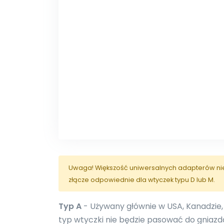
Uwaga! Większość uniwersalnych adapterów nie j
złącze odpowiednie dla wtyczek typu D lub M.
Typ A
- Używany głównie w USA, Kanadzie,
typ wtyczki nie będzie pasować do gniazd