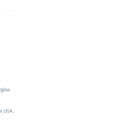
Boliwia
Bonaire
Botswana
Bośnia i Hercegowina
Brazylia
Brunei Darussalam
Brytyjskie Wyspy Dziewicze
i
Burkina Faso
rajów
Burundi
w USA,
Bułgaria
Chile