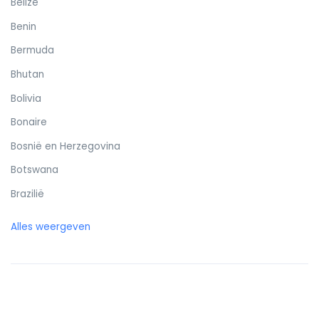
Belize
Benin
Bermuda
Bhutan
Bolivia
Bonaire
Bosnië en Herzegovina
Botswana
Brazilië
Britse Maagdeneilanden
Alles weergeven
Brunei
Bulgarije
Burkina Faso
Burundi