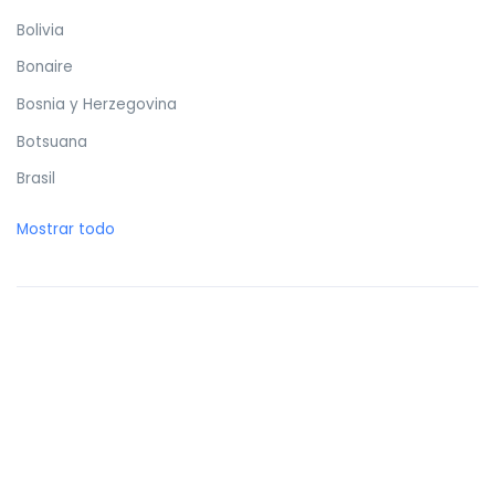
Bolivia
Bonaire
Bosnia y Herzegovina
Botsuana
Brasil
Brunéi
Mostrar todo
Bulgaria
Burkina Faso
Burundi
Butan
Bélgica
Cabo Verde
Camboya