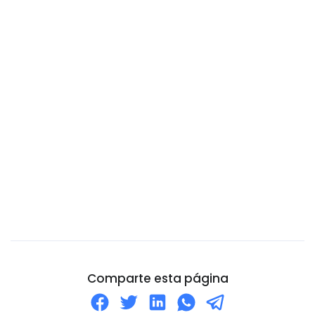
Camerún
Canadá
Catar
Chad
Chile
China
Chipre
Ciudad del Vaticano
Colombia
Comoros
Congo
Corea del Norte
Comparte esta página
Corea del Sur