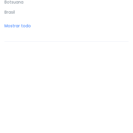
Botsuana
Brasil
Brunéi
Mostrar todo
Bulgaria
Burkina Faso
Burundi
Butan
Bélgica
Cabo Verde
Camboya
Camerún
Canadá
Catar
Chad