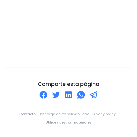
Chile
China
Chipre
Ciudad del Vaticano
Colombia
Comoros
Congo
Corea del Norte
Comparte esta página
Corea del Sur
Costa de Marfil
Costa Rica
Contacto
Descargo de responsabilidad
Privacy policy
Croacia
Utilice nuestros materiales
Cuba