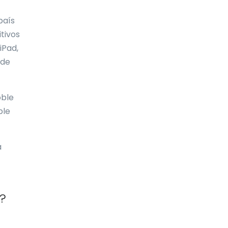
Emiratos Árabes Unidos (EAU)
país
itivos
Eritrea
iPad,
Escosia
 de
Eslovaquia
Eslovenia
oble
ble
España
Estados Unidos
a
Estonia
Etiopía
?
Filipinas
Finlandia