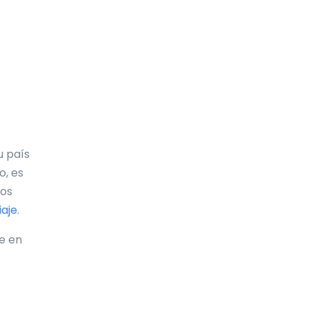
Costa de Marfil
Costa Rica
Croacia
Cuba
Curazao
tu país
Dinamarca
o, es
los
Djibouti
iaje
.
Dominica
ue en
Ecuador
Egipto
El Salvador