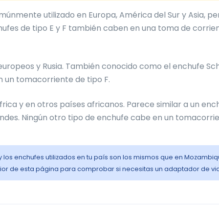
únmente utilizado en Europa, América del Sur y Asia, pe
ufes de tipo E y F también caben en una toma de corrie
s europeos y Rusia. También conocido como el enchufe Sc
n un tomacorriente de tipo F.
frica y en otros países africanos. Parece similar a un enc
randes. Ningún otro tipo de enchufe cabe en un tomacorri
 y los enchufes utilizados en tu país son los mismos que en Mozambiq
ior de esta página para comprobar si necesitas un adaptador de via