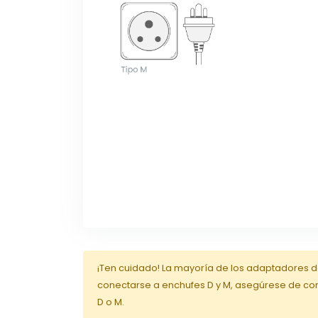
¡Ten cuidado! La mayoría de los adaptadores 
conectarse a enchufes D y M, asegúrese de co
D o M.