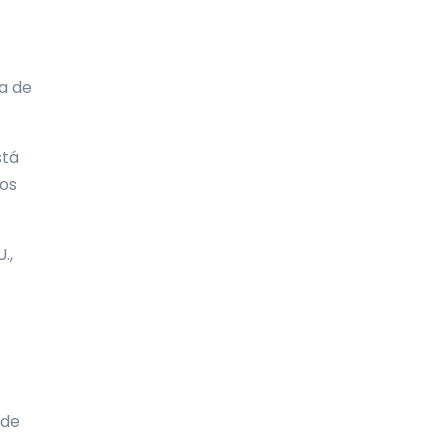
Botsuana
Brasil
a de
Brunéi
Bulgaria
stá
Burkina Faso
los
Burundi
Butan
.,
Bélgica
Cabo Verde
Camboya
Camerún
ede