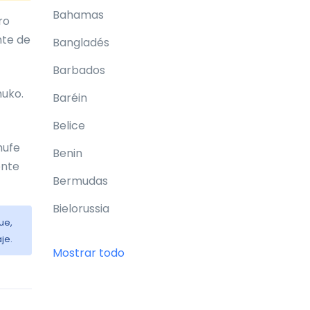
Bahamas
ro
nte de
Bangladés
Barbados
huko.
Baréin
Belice
hufe
Benin
ente
Bermudas
Bielorussia
ue,
Bolivia
je.
Mostrar todo
Bonaire
Bosnia y Herzegovina