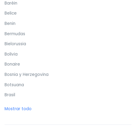
Baréin
Belice
Benin
Bermudas
Bielorussia
Bolivia
Bonaire
Bosnia y Herzegovina
Botsuana
Brasil
Brunéi
Mostrar todo
Bulgaria
Burkina Faso
Burundi