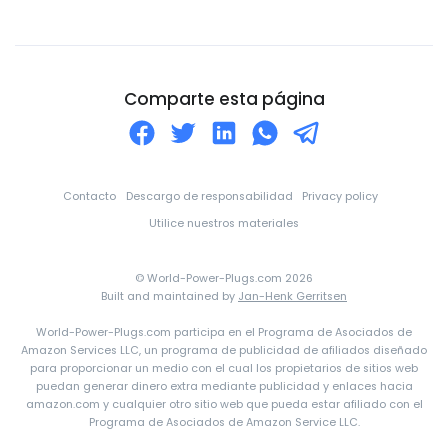
Comoros
Congo
Corea del Norte
Comparte esta página
Corea del Sur
Costa de Marfil
Costa Rica
Contacto
Descargo de responsabilidad
Privacy policy
Croacia
Utilice nuestros materiales
Cuba
© World-Power-Plugs.com 2026
Curazao
Built and maintained by
Jan-Henk Gerritsen
Dinamarca
World-Power-Plugs.com participa en el Programa de Asociados de
Amazon Services LLC, un programa de publicidad de afiliados diseñado
Djibouti
para proporcionar un medio con el cual los propietarios de sitios web
puedan generar dinero extra mediante publicidad y enlaces hacia
Dominica
amazon.com y cualquier otro sitio web que pueda estar afiliado con el
Ecuador
Programa de Asociados de Amazon Service LLC.