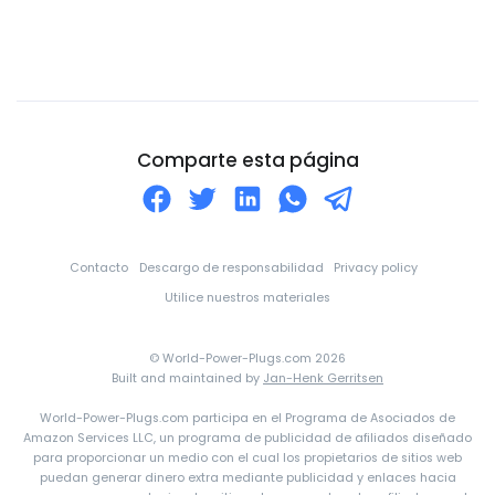
Ciudad del Vaticano
Colombia
Comoros
Congo
Corea del Norte
Comparte esta página
Corea del Sur
Costa de Marfil
Costa Rica
Contacto
Descargo de responsabilidad
Privacy policy
Croacia
Utilice nuestros materiales
Cuba
© World-Power-Plugs.com 2026
Curazao
Built and maintained by
Jan-Henk Gerritsen
Dinamarca
World-Power-Plugs.com participa en el Programa de Asociados de
Amazon Services LLC, un programa de publicidad de afiliados diseñado
Djibouti
para proporcionar un medio con el cual los propietarios de sitios web
puedan generar dinero extra mediante publicidad y enlaces hacia
Dominica