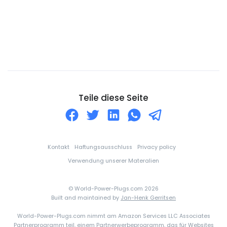
Die Seychellen
Djibouti
Dominica
Dominikanische Republik
DR-Kongo
Dänemark
Teile diese Seite
Ecuador
El Salvador
Elfenbeinküste
Kontakt
Haftungsausschluss
Privacy policy
England
Verwendung unserer Materalien
Eritrea
© World-Power-Plugs.com 2026
Estland
Built and maintained by
Jan-Henk Gerritsen
Falklandinseln
World-Power-Plugs.com nimmt am Amazon Services LLC Associates
Partnerprogramm teil, einem Partnerwerbeprogramm, das für Websites