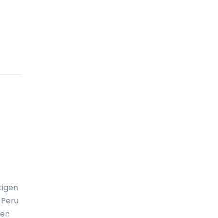
Cookinseln
Costa Rica
Curaçao
Deutschland
Die Niederlande
Die Seychellen
Djibouti
Dominica
Dominikanische Republik
DR-Kongo
tigen
Dänemark
 Peru
nen
Ecuador