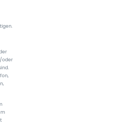
El Salvador
Elfenbeinküste
tigen.
England
Eritrea
der
Estland
d/oder
ind.
Falklandinseln
fon,
Fidschi
n,
Finnland
um
Frankreich
dem
französisch-Guayana
t
Französisch Polynesien