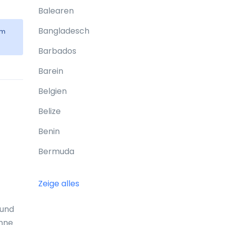
Balearen
Bangladesch
em
Barbados
Barein
Belgien
Belize
Benin
Bermuda
Bhutan
Zeige alles
Bolivien
 und
Bonaire
Ohne