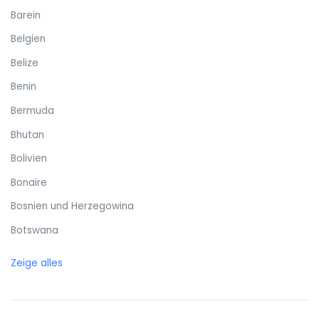
Barein
Belgien
Belize
Benin
Bermuda
Bhutan
Bolivien
Bonaire
Bosnien und Herzegowina
Botswana
Brasilien
Zeige alles
Britische Jungferninseln
Brunei