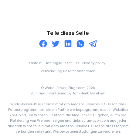
Dominikanische Republik
DR-Kongo
Dänemark
Teile diese Seite
Ecuador
El Salvador
Elfenbeinküste
Kontakt
Haftungsausschluss
Privacy policy
England
Verwendung unserer Materalien
Eritrea
© World-Power-Plugs.com 2026
Estland
Built and maintained by
Jan-Henk Gerritsen
Falklandinseln
World-Power-Plugs.com nimmt am Amazon Services LLC Associates
Partnerprogramm teil, einem Partnerwerbeprogramm, das für Websites
Fidschi
konzipiert, um Website-Besitzern die Möglichkeit zu geben, durch die
Platzierung von Werbeanzeigen und Links zu amazon.com und jeder
Finnland
anderen Website, die mit dem Amazon Service LLC Associates Program
Frankreich
verbunden sein kann, Werbekostenerstattungen zu verdienen.