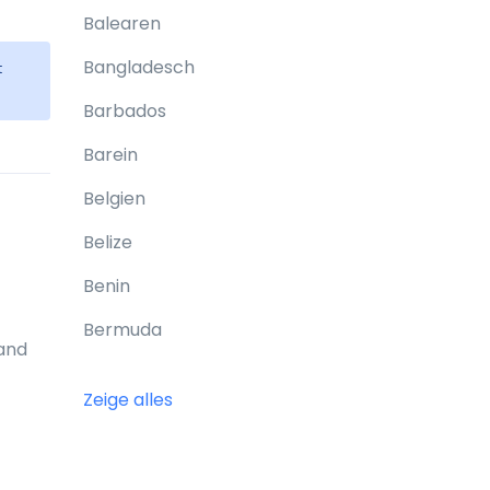
Balearen
Bangladesch
t
Barbados
Barein
Belgien
Belize
Benin
Bermuda
Land
Bhutan
Zeige alles
Bolivien
Bonaire