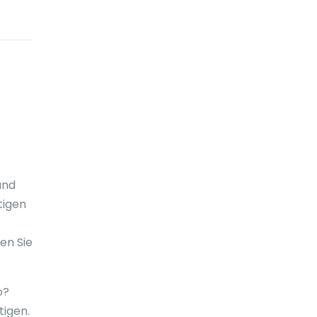
Cookinseln
Costa Rica
Curaçao
Deutschland
Die Niederlande
Die Seychellen
Djibouti
and
Dominica
tigen
Dominikanische Republik
en Sie
DR-Kongo
Dänemark
o?
tigen.
Ecuador