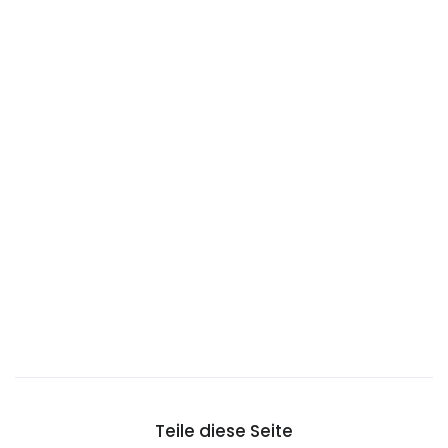
Chile
China
Cookinseln
Costa Rica
Curaçao
Deutschland
Die Niederlande
Die Seychellen
Djibouti
Dominica
Dominikanische Republik
DR-Kongo
Dänemark
Teile diese Seite