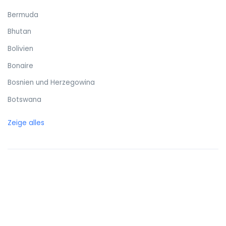
Bermuda
Bhutan
Bolivien
Bonaire
Bosnien und Herzegowina
Botswana
Brasilien
Zeige alles
Britische Jungferninseln
Brunei
Bulgarien
Burkina Faso
Burundi
Cayman Islands