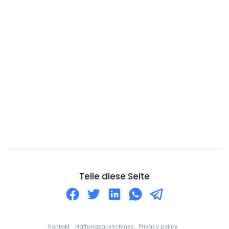
Costa Rica
Curaçao
Deutschland
Die Niederlande
Die Seychellen
Djibouti
Dominica
Dominikanische Republik
DR-Kongo
Dänemark
Teile diese Seite
Ecuador
El Salvador
Elfenbeinküste
Kontakt
Haftungsausschluss
Privacy policy