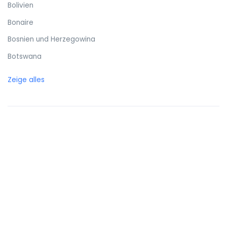
Bolivien
Bonaire
Bosnien und Herzegowina
Botswana
Brasilien
Zeige alles
Britische Jungferninseln
Brunei
Bulgarien
Burkina Faso
Burundi
Cayman Islands
Chile
China
Cookinseln