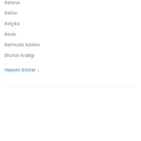
Belarus
Belize
Belçika
Benin
Bermuda Adaları
Bhutan Krallığı
Birleşik Arap Emirlikleri
Hepsini Göster ↓
Birleşik Krallık
Bolivya
Bonaire
Bosna Hersek
Botswana
Brezilya
Britanya Virjin Adaları