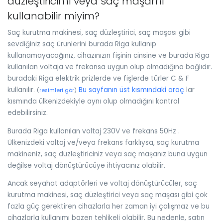
düzleştiricimi veya saç maşamı
kullanabilir miyim?
Saç kurutma makinesi, saç düzleştirici, saç maşası gibi
sevdiğiniz saç ürünlerini burada Riga kullanıp
kullanamayacağınız, cihazınızın fişinin cinsine ve burada Riga
kullanılan voltaja ve frekansa uygun olup olmadığına bağlıdır.
buradaki Riga elektrik prizlerde ve fişlerde türler C & F
kullanılır.
Bu sayfanın üst kısmındaki araç
lar
(
resimleri gör
)
kısmında ülkenizdekiyle aynı olup olmadığını kontrol
edebilirsiniz.
Burada Riga kullanılan voltaj 230V ve frekans 50Hz .
Ülkenizdeki voltaj ve/veya frekans farklıysa, saç kurutma
makineniz, saç düzleştiriciniz veya saç maşanız buna uygun
değilse voltaj dönüştürücüye ihtiyacınız olabilir.
Ancak seyahat adaptörleri ve voltaj dönüştürücüler, saç
kurutma makinesi, saç düzleştirici veya saç maşası gibi çok
fazla güç gerektiren cihazlarla her zaman iyi çalışmaz ve bu
cihazlarla kullanımı bazen tehlikeli olabilir. Bu nedenle, satın