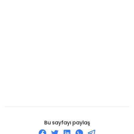
Brunei
Bulgaristan
Burkina Faso
Burundi Cumhuriyeti
Kanarya Adaları
Cayman Adaları
Cebelitarık
Cezayir
Cibuti
Cocos Adaları
Cook Adaları
Curaçao
Bu sayfayı paylaş
Danimarka