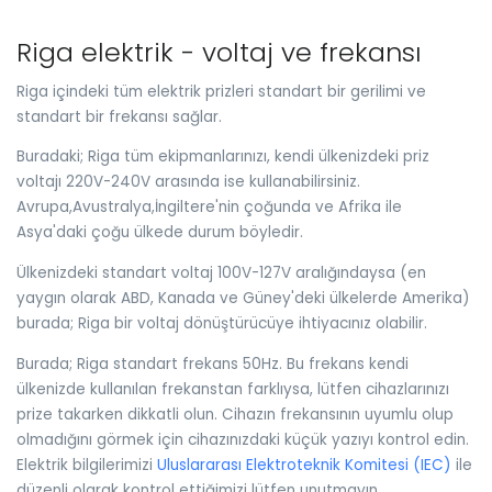
Riga elektrik - voltaj ve frekansı
Riga içindeki tüm elektrik prizleri standart bir gerilimi ve
standart bir frekansı sağlar.
Buradaki; Riga tüm ekipmanlarınızı, kendi ülkenizdeki priz
voltajı 220V-240V arasında ise kullanabilirsiniz.
Avrupa,Avustralya,İngiltere'nin çoğunda ve Afrika ile
Asya'daki çoğu ülkede durum böyledir.
Ülkenizdeki standart voltaj 100V-127V aralığındaysa (en
yaygın olarak ABD, Kanada ve Güney'deki ülkelerde Amerika)
burada; Riga bir voltaj dönüştürücüye ihtiyacınız olabilir.
Burada; Riga standart frekans 50Hz. Bu frekans kendi
ülkenizde kullanılan frekanstan farklıysa, lütfen cihazlarınızı
prize takarken dikkatli olun. Cihazın frekansının uyumlu olup
olmadığını görmek için cihazınızdaki küçük yazıyı kontrol edin.
Elektrik bilgilerimizi
Uluslararası Elektroteknik Komitesi (IEC)
ile
düzenli olarak kontrol ettiğimizi lütfen unutmayın.