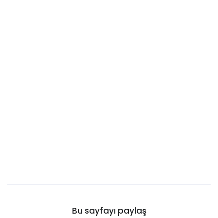
Britanya Virjin Adaları
Brunei
Bulgaristan
Burkina Faso
Burundi Cumhuriyeti
Kanarya Adaları
Cayman Adaları
Cebelitarık
Cezayir
Cibuti
Cocos Adaları
Cook Adaları
Curaçao
Bu sayfayı paylaş