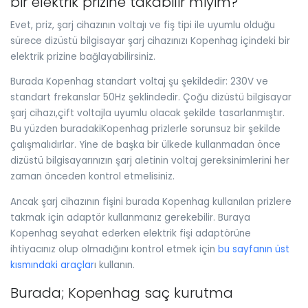
bir elektrik prizine takabilir miyim?
Evet, priz, şarj cihazının voltajı ve fiş tipi ile uyumlu olduğu
sürece dizüstü bilgisayar şarj cihazınızı Kopenhag içindeki bir
elektrik prizine bağlayabilirsiniz.
Burada Kopenhag standart voltaj şu şekildedir: 230V ve
standart frekanslar 50Hz şeklindedir. Çoğu dizüstü bilgisayar
şarj cihazı,çift voltajla uyumlu olacak şekilde tasarlanmıştır.
Bu yüzden buradakiKopenhag prizlerle sorunsuz bir şekilde
çalışmalıdırlar. Yine de başka bir ülkede kullanmadan önce
dizüstü bilgisayarınızın şarj aletinin voltaj gereksinimlerini her
zaman önceden kontrol etmelisiniz.
Ancak şarj cihazının fişini burada Kopenhag kullanılan prizlere
takmak için adaptör kullanmanız gerekebilir. Buraya
Kopenhag seyahat ederken elektrik fişi adaptörüne
ihtiyacınız olup olmadığını kontrol etmek için
bu sayfanın üst
kısmındaki araçlar
ı kullanın.
Burada; Kopenhag saç kurutma