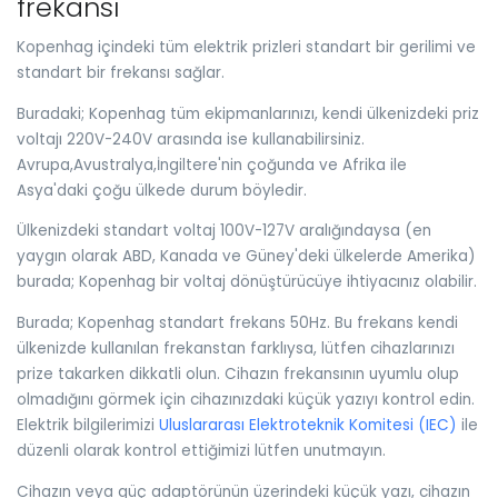
frekansı
Kopenhag içindeki tüm elektrik prizleri standart bir gerilimi ve
standart bir frekansı sağlar.
Buradaki; Kopenhag tüm ekipmanlarınızı, kendi ülkenizdeki priz
voltajı 220V-240V arasında ise kullanabilirsiniz.
Avrupa,Avustralya,İngiltere'nin çoğunda ve Afrika ile
Asya'daki çoğu ülkede durum böyledir.
Ülkenizdeki standart voltaj 100V-127V aralığındaysa (en
yaygın olarak ABD, Kanada ve Güney'deki ülkelerde Amerika)
burada; Kopenhag bir voltaj dönüştürücüye ihtiyacınız olabilir.
Burada; Kopenhag standart frekans 50Hz. Bu frekans kendi
ülkenizde kullanılan frekanstan farklıysa, lütfen cihazlarınızı
prize takarken dikkatli olun. Cihazın frekansının uyumlu olup
olmadığını görmek için cihazınızdaki küçük yazıyı kontrol edin.
Elektrik bilgilerimizi
Uluslararası Elektroteknik Komitesi (IEC)
ile
düzenli olarak kontrol ettiğimizi lütfen unutmayın.
Cihazın veya güç adaptörünün üzerindeki küçük yazı, cihazın