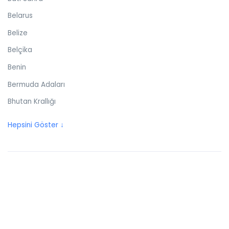
Belarus
Belize
Belçika
Benin
Bermuda Adaları
Bhutan Krallığı
Birleşik Arap Emirlikleri
Hepsini Göster ↓
Birleşik Krallık
Bolivya
Bonaire
Bosna Hersek
Botswana
Brezilya