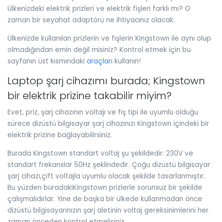
Ülkenizdeki elektrik prizleri ve elektrik fişleri farklı mı? O
zaman bir seyahat adaptörü ne ihtiyacınız olacak.
Ülkenizde kullanılan prizlerin ve fişlerin Kingstown ile aynı olup
olmadığından emin değil misiniz? Kontrol etmek için bu
sayfanın üst kısmındaki
araçlar
ı kullanın!
Laptop şarj cihazımı burada; Kingstown
bir elektrik prizine takabilir miyim?
Evet, priz, şarj cihazının voltajı ve fiş tipi ile uyumlu olduğu
sürece dizüstü bilgisayar şarj cihazınızı Kingstown içindeki bir
elektrik prizine bağlayabilirsiniz.
Burada Kingstown standart voltaj şu şekildedir: 230V ve
standart frekanslar 50Hz şeklindedir. Çoğu dizüstü bilgisayar
şarj cihazı,çift voltajla uyumlu olacak şekilde tasarlanmıştır.
Bu yüzden buradakiKingstown prizlerle sorunsuz bir şekilde
çalışmalıdırlar. Yine de başka bir ülkede kullanmadan önce
dizüstü bilgisayarınızın şarj aletinin voltaj gereksinimlerini her
zaman önceden kontrol etmelisiniz.