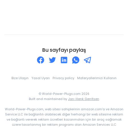
Cezayir
Cibuti
Cocos Adaları
Cook Adaları
Curaçao
Bu sayfayı paylaş
Danimarka
Dominik
Dominik Cumhuriyeti
Bize Ulaşın
Yasal Uyarı
Privacy policy
Materyallerimizi Kullanın
Doğu Timor
© World-Power-Plugs.com 2026
Ekvador
Built and maintained by
Jan-Henk Gerritsen
Ekvator Ginesi
World-Power-Plugs.com, web sitesi sahiplerinin amazon.com'a ve Amazon
El Salvador
Service LLC ile bağlantılı olabilecek diğer herhangi bir web sitesine reklam
ve bağlantı vererek reklam ücretleri kazanmaları için bir araç sağlamak
Endonezya
üzere tasarlanmış bir reklam programı olan Amazon Services LLC