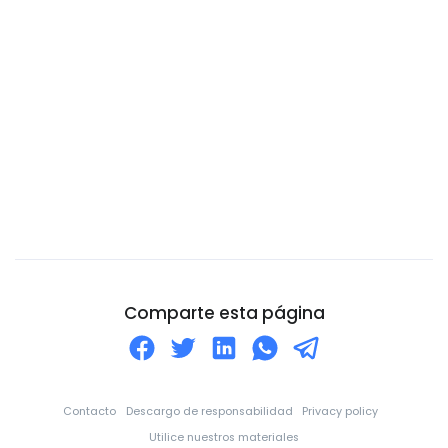
Catar
Chad
Chile
China
Chipre
Ciudad del Vaticano
Colombia
Comoros
Congo
Corea del Norte
Comparte esta página
Corea del Sur
Costa de Marfil
Costa Rica
Contacto
Descargo de responsabilidad
Privacy policy
Croacia
Utilice nuestros materiales