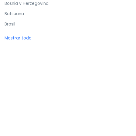
Bosnia y Herzegovina
Botsuana
Brasil
Brunéi
Mostrar todo
Bulgaria
Burkina Faso
Burundi
Butan
Bélgica
Cabo Verde
Camboya
Camerún
Canadá