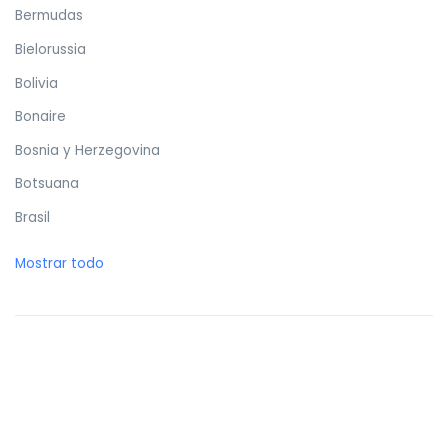
Bermudas
Bielorussia
Bolivia
Bonaire
Bosnia y Herzegovina
Botsuana
Brasil
Brunéi
Mostrar todo
Bulgaria
Burkina Faso
Burundi
Butan
Bélgica