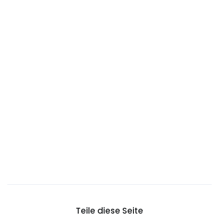
Chile
China
Cookinseln
Costa Rica
Curaçao
Deutschland
Die Niederlande
Die Seychellen
Djibouti
Dominica
Dominikanische Republik
DR-Kongo
Dänemark
Teile diese Seite