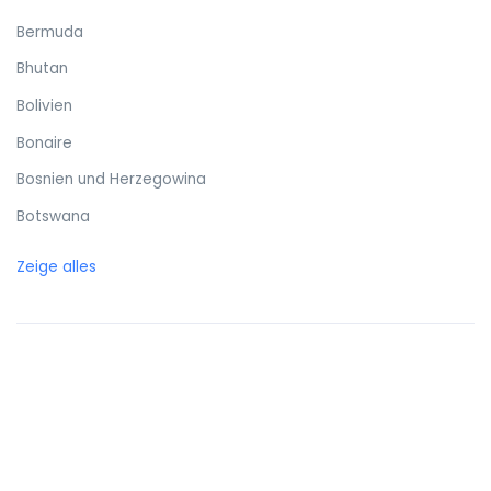
Bermuda
Bhutan
Bolivien
Bonaire
Bosnien und Herzegowina
Botswana
Brasilien
Zeige alles
Britische Jungferninseln
Brunei
Bulgarien
Burkina Faso
Burundi
Cayman Islands