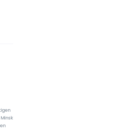
Cookinseln
Costa Rica
Curaçao
Deutschland
Die Niederlande
Die Seychellen
Djibouti
Dominica
Dominikanische Republik
DR-Kongo
tigen
Dänemark
 Minsk
nen
Ecuador