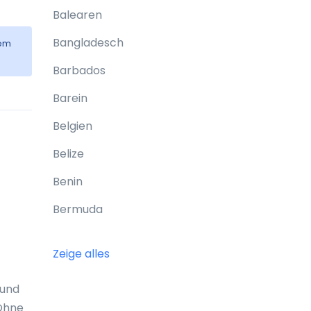
Balearen
Bangladesch
dem
Barbados
Barein
Belgien
Belize
Benin
Bermuda
Bhutan
Zeige alles
Bolivien
 und
Bonaire
 Ohne