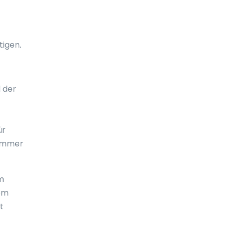
El Salvador
Elfenbeinküste
tigen.
England
Eritrea
 der
Estland
Falklandinseln
ür
Fidschi
 immer
Finnland
um
Frankreich
dem
französisch-Guayana
t
Französisch Polynesien