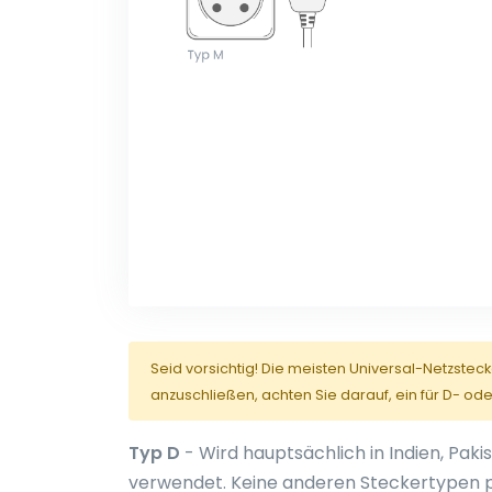
Seid vorsichtig! Die meisten Universal-Netzstec
anzuschließen, achten Sie darauf, ein für D- od
Typ D
- Wird hauptsächlich in Indien, Paki
verwendet. Keine anderen Steckertypen p