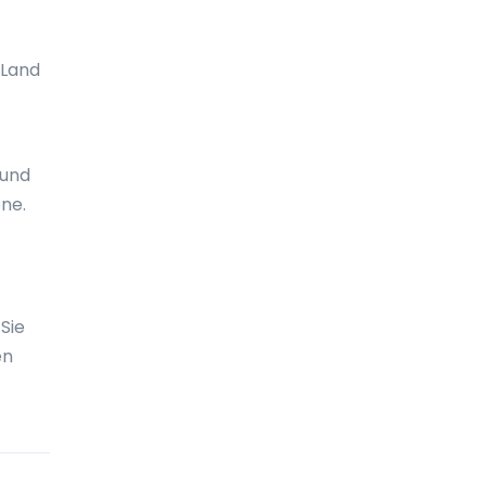
Bosnien und Herzegowina
Botswana
 Land
Brasilien
Britische Jungferninseln
 und
Brunei
ne.
Bulgarien
Burkina Faso
Burundi
Sie
en
Cayman Islands
Chile
China