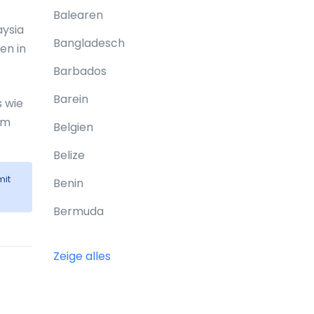
Balearen
aysia
Bangladesch
en in
Barbados
Barein
s wie
om
Belgien
Belize
mit
Benin
Bermuda
Bhutan
Zeige alles
Bolivien
Bonaire