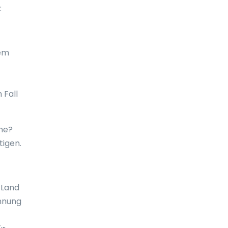
:
El Salvador
Elfenbeinküste
rem
England
Eritrea
 Fall
Estland
Falklandinseln
one?
Fidschi
tigen.
Finnland
Frankreich
 Land
annung
französisch-Guayana
Französisch Polynesien