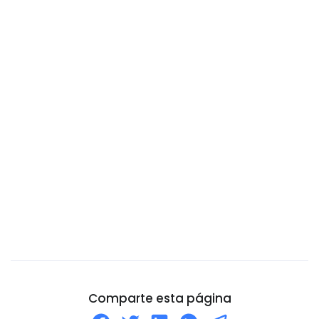
Camboya
Camerún
Canadá
Catar
Chad
Chile
China
Chipre
Ciudad del Vaticano
Colombia
Comoros
Congo
Corea del Norte
Comparte esta página
Corea del Sur