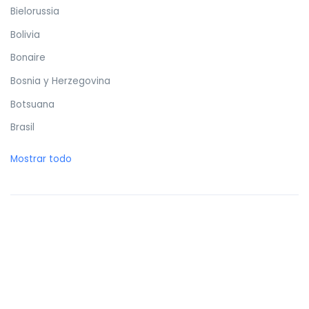
Bielorussia
Bolivia
Bonaire
Bosnia y Herzegovina
Botsuana
Brasil
Brunéi
Mostrar todo
Bulgaria
Burkina Faso
Burundi
Butan
Bélgica
Cabo Verde