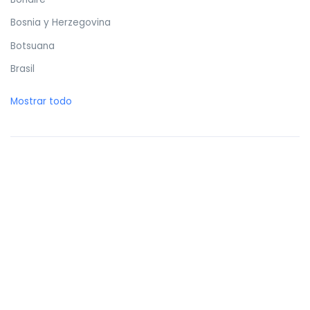
Bosnia y Herzegovina
Botsuana
Brasil
Brunéi
Mostrar todo
Bulgaria
Burkina Faso
Burundi
Butan
Bélgica
Cabo Verde
Camboya
Camerún
Canadá