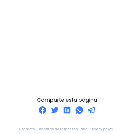
Catar
Chad
Chile
China
Chipre
Ciudad del Vaticano
Colombia
Comoros
Congo
Corea del Norte
Comparte esta página
Corea del Sur
Costa de Marfil
Costa Rica
Contacto
Descargo de responsabilidad
Privacy policy