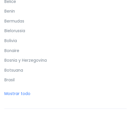
Belice
Benin
Bermudas
Bielorussia
Bolivia
Bonaire
Bosnia y Herzegovina
Botsuana
Brasil
Brunéi
Mostrar todo
Bulgaria
Burkina Faso
Burundi
Butan